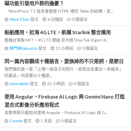
礙功能引發用戶群的擔憂？
WordPress 7.1 版本會變更 HTML 裡的 Table 的結構，其...
由
Mack Chan
發文
6 分鐘前
0
個留言
船舶應用，近海 4G LTE，航運 Starlink 整合運用
整機台灣製 MIT，4G LTE 模組 非大陸 DrayTek VigorC4...
由
林門神JanusLin
發文
11 小時前
0
個留言
同一篇內容翻成十種語言，要換掉的不只是詞，是節日
我們做的是一套「上傳一張孩子的照片，就寫出並畫出一本繪本」
的產品，內容要以十種語...
由
lumorakids
發文
21 小時前
0
個留言
使用 Angular、Firebase AI Logic 與 Gemini Nano 打造
混合式影像分析應用程式
本教學將示範如何使用 Angular、Firebase AI Logic 與 G...
由
Connie
發文
1 天前
0
個留言