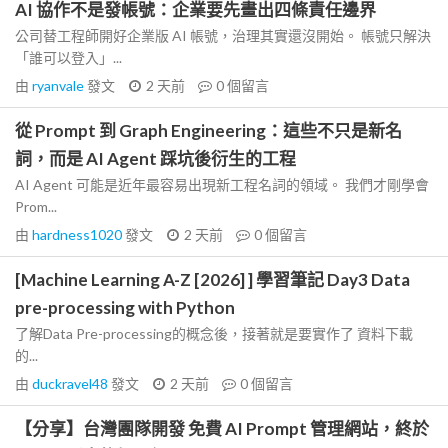
AI 協作不是發帳號：企業要先畫出四條責任邊界
公司替工程師開好企業版 AI 帳號，治理其實還沒開始。 帳號只解決
「誰可以登入」...
由
ryanvale
發文
2 天前
0
個留言
從 Prompt 到 Graph Engineering：這些不只是新名
詞，而是 AI Agent 踩坑後衍生的工程
AI Agent 可能是近年最容易出現新工程名詞的領域。 我們才剛學會
Prom...
由
hardness1020
發文
2 天前
0
個留言
[Machine Learning A-Z [2026] ] 學習筆記 Day3 Data
pre-processing with Python
了解Data Pre-processing的概念後，接著就是要實作了 資料下載
的...
由
duckravel48
發文
2 天前
0
個留言
【分享】台灣團隊開發 免費 AI Prompt 管理網站，終於