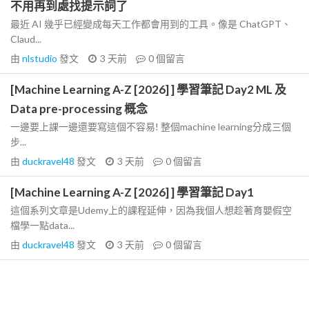
不用再到處找提示詞了
最近 AI 幾乎已經變成每天工作都會用到的工具。像是 ChatGPT、
Claud...
由
nlstudio
發文
3 天前
0
個留言
[Machine Learning A-Z [2026] ] 學習筆記 Day2 ML 及
Data pre-processing 概念
一邊要上課一邊還要寫這個不容易! 整個machine learning分成三個
步...
由
duckravel48
發文
3 天前
0
個留言
[Machine Learning A-Z [2026] ] 學習筆記 Day1
這個系列文章是Udemy上的課程延伸，因為我個人想趁著育嬰假空
檔學一點data...
由
duckravel48
發文
3 天前
0
個留言