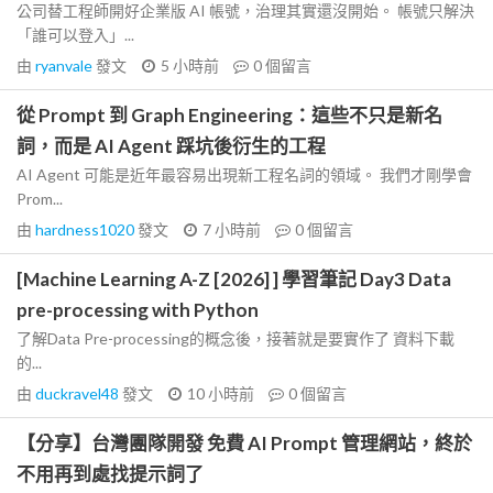
公司替工程師開好企業版 AI 帳號，治理其實還沒開始。 帳號只解決
「誰可以登入」...
由
ryanvale
發文
5 小時前
0
個留言
從 Prompt 到 Graph Engineering：這些不只是新名
詞，而是 AI Agent 踩坑後衍生的工程
AI Agent 可能是近年最容易出現新工程名詞的領域。 我們才剛學會
Prom...
由
hardness1020
發文
7 小時前
0
個留言
[Machine Learning A-Z [2026] ] 學習筆記 Day3 Data
pre-processing with Python
了解Data Pre-processing的概念後，接著就是要實作了 資料下載
的...
由
duckravel48
發文
10 小時前
0
個留言
【分享】台灣團隊開發 免費 AI Prompt 管理網站，終於
不用再到處找提示詞了