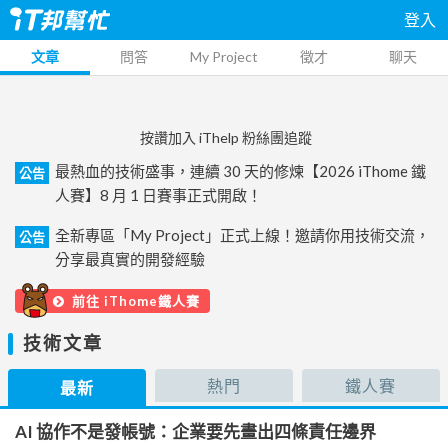
登入
文章
問答
My Project
徵才
聊天
按讚加入 iThelp 粉絲團追蹤
最熱血的技術盛事，連續 30 天的修煉【2026 iThome 鐵
公告
人賽】8 月 1 日賽事正式開啟！
全新專區「My Project」正式上線！邀請你用技術交流，
公告
分享最真實的開發經驗
前往 iThome鐵人賽
技術文章
熱門
鐵人賽
最新
AI 協作不是發帳號：企業要先畫出四條責任邊界