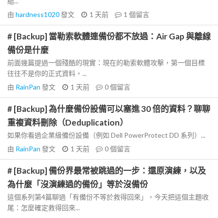
組...
由
hardness1020
發文
1 天前
1
個留言
# [Backup] 當勒索軟體連備份都不放過：Air Gap 與離線
備份是什麼
前面幾篇提過一個殘酷的現實：現在的勒索軟體攻擊，第一個目標
往往不是你的正式資料，...
由
RainPan
發文
1 天前
0
個留言
# [Backup] 為什麼備份設備可以塞進 30 倍的資料？聊聊
重複資料刪除（Deduplication）
如果你看過企業級備份設備（例如 Dell PowerProtect DD 系列）...
由
RainPan
發文
1 天前
0
個留言
# [Backup] 備份界最常被跳過的一步：還原演練，以及
為什麼「沒演練過的備份」等於沒備份
這個系列第4篇聊過「有備份不等於救得回來」，今天把這個主題收
尾：怎麼確定救得回來...