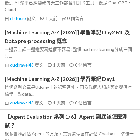
最近 AI 幾乎已經變成每天工作都會用到的工具。像是 ChatGPT、
Claud...
由
nlstudio
發文
1 天前
0
個留言
[Machine Learning A-Z [2026] ] 學習筆記 Day2 ML 及
Data pre-processing 概念
一邊要上課一邊還要寫這個不容易! 整個machine learning分成三個
步...
由
duckravel48
發文
1 天前
0
個留言
[Machine Learning A-Z [2026] ] 學習筆記 Day1
這個系列文章是Udemy上的課程延伸，因為我個人想趁著育嬰假空
檔學一點data...
由
duckravel48
發文
1 天前
0
個留言
【Agent Evaluation 系列 1/6】Agent 到底該怎麼測
試？
很多團隊評估 Agent 的方法，其實還停留在評估 Chatbot。 準備一