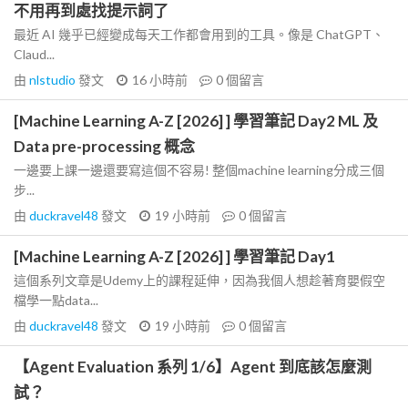
不用再到處找提示詞了
最近 AI 幾乎已經變成每天工作都會用到的工具。像是 ChatGPT、
Claud...
由
nlstudio
發文
16 小時前
0
個留言
[Machine Learning A-Z [2026] ] 學習筆記 Day2 ML 及
Data pre-processing 概念
一邊要上課一邊還要寫這個不容易! 整個machine learning分成三個
步...
由
duckravel48
發文
19 小時前
0
個留言
[Machine Learning A-Z [2026] ] 學習筆記 Day1
這個系列文章是Udemy上的課程延伸，因為我個人想趁著育嬰假空
檔學一點data...
由
duckravel48
發文
19 小時前
0
個留言
【Agent Evaluation 系列 1/6】Agent 到底該怎麼測
試？