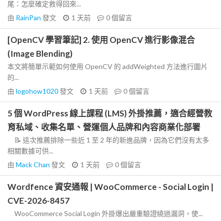
尾：怎麼確定救得回來...
由
RainPan
發文
1 天前
0
個留言
[OpenCV 學習筆記] 2. 使用 OpenCV 進行影像混合
(Image Blending)
本文將簡單示範如何使用 OpenCV 的 addWeighted 方法進行圖片
的...
由
logohow1020
發文
1 天前
0
個留言
5 個 WordPress 線上課程 (LMS) 外掛推薦，適合經營教
育私域、收集名單、營運個人品牌和內容商業化部署
📝 這次推薦排除一些近 1 至 2 年的新進品牌，因為它們沒有太多
相關數據可供...
由
Mack Chan
發文
1 天前
0
個留言
Wordfence 資安通報 | WooCommerce - Social Login |
CVE-2026-8457
WooCommerce Social Login 外掛爆出嚴重驗證繞過漏洞，使...