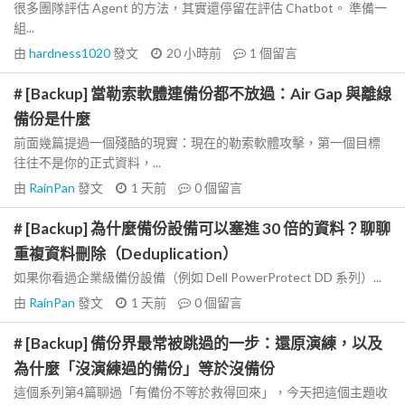
很多團隊評估 Agent 的方法，其實還停留在評估 Chatbot。 準備一
組...
由
hardness1020
發文
20 小時前
1
個留言
# [Backup] 當勒索軟體連備份都不放過：Air Gap 與離線
備份是什麼
前面幾篇提過一個殘酷的現實：現在的勒索軟體攻擊，第一個目標
往往不是你的正式資料，...
由
RainPan
發文
1 天前
0
個留言
# [Backup] 為什麼備份設備可以塞進 30 倍的資料？聊聊
重複資料刪除（Deduplication）
如果你看過企業級備份設備（例如 Dell PowerProtect DD 系列）...
由
RainPan
發文
1 天前
0
個留言
# [Backup] 備份界最常被跳過的一步：還原演練，以及
為什麼「沒演練過的備份」等於沒備份
這個系列第4篇聊過「有備份不等於救得回來」，今天把這個主題收