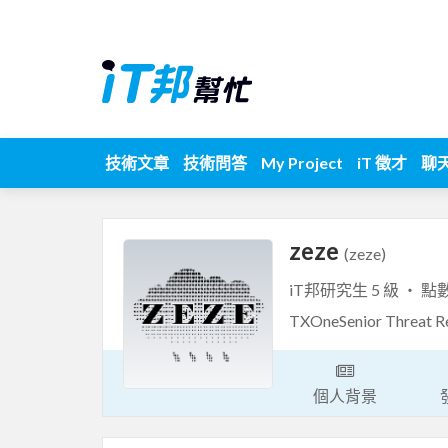
技術文章
技術問答
My Project
iT 徵才
聊
zeze
(zeze)
iT邦研究生 5 級 ‧ 點
TXOneSenior Th
個人背景