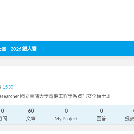
天室
2026 鐵人賽
數
1530
reat Researcher 國立臺灣大學電機工程學系資訊安全碩士班
0
60
0
0
發問
文章
My Project
回答
邀