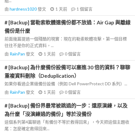
組...
由
hardness1020
發文
1 天前
1
個留言
# [Backup] 當勒索軟體連備份都不放過：Air Gap 與離線
備份是什麼
前面幾篇提過一個殘酷的現實：現在的勒索軟體攻擊，第一個目標
往往不是你的正式資料，...
由
RainPan
發文
1 天前
0
個留言
# [Backup] 為什麼備份設備可以塞進 30 倍的資料？聊聊
重複資料刪除（Deduplication）
如果你看過企業級備份設備（例如 Dell PowerProtect DD 系列）...
由
RainPan
發文
1 天前
0
個留言
# [Backup] 備份界最常被跳過的一步：還原演練，以及
為什麼「沒演練過的備份」等於沒備份
這個系列第4篇聊過「有備份不等於救得回來」，今天把這個主題收
尾：怎麼確定救得回來...