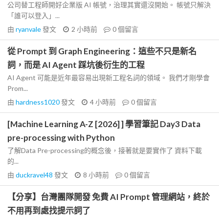
公司替工程師開好企業版 AI 帳號，治理其實還沒開始。 帳號只解決
「誰可以登入」...
由
ryanvale
發文
2 小時前
0
個留言
從 Prompt 到 Graph Engineering：這些不只是新名
詞，而是 AI Agent 踩坑後衍生的工程
AI Agent 可能是近年最容易出現新工程名詞的領域。 我們才剛學會
Prom...
由
hardness1020
發文
4 小時前
0
個留言
[Machine Learning A-Z [2026] ] 學習筆記 Day3 Data
pre-processing with Python
了解Data Pre-processing的概念後，接著就是要實作了 資料下載
的...
由
duckravel48
發文
8 小時前
0
個留言
【分享】台灣團隊開發 免費 AI Prompt 管理網站，終於
不用再到處找提示詞了