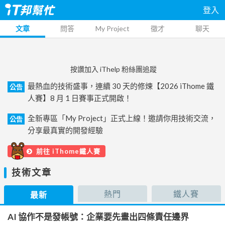
登入
文章
問答
My Project
徵才
聊天
按讚加入 iThelp 粉絲團追蹤
最熱血的技術盛事，連續 30 天的修煉【2026 iThome 鐵
公告
人賽】8 月 1 日賽事正式開啟！
全新專區「My Project」正式上線！邀請你用技術交流，
公告
分享最真實的開發經驗
前往 iThome鐵人賽
技術文章
熱門
鐵人賽
最新
AI 協作不是發帳號：企業要先畫出四條責任邊界