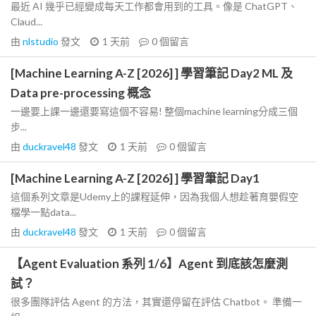
最近 AI 幾乎已經變成每天工作都會用到的工具。像是 ChatGPT、
Claud...
由
nlstudio
發文
1 天前
0
個留言
[Machine Learning A-Z [2026] ] 學習筆記 Day2 ML 及
Data pre-processing 概念
一邊要上課一邊還要寫這個不容易! 整個machine learning分成三個
步...
由
duckravel48
發文
1 天前
0
個留言
[Machine Learning A-Z [2026] ] 學習筆記 Day1
這個系列文章是Udemy上的課程延伸，因為我個人想趁著育嬰假空
檔學一點data...
由
duckravel48
發文
1 天前
0
個留言
【Agent Evaluation 系列 1/6】Agent 到底該怎麼測
試？
很多團隊評估 Agent 的方法，其實還停留在評估 Chatbot。 準備一