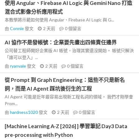
使用 Angular、Firebase AI Logic 與 Gemini Nano 打造
混合式影像分析應用程式
本教學將示範如何使用 Angular、Firebase AI Logic 與 G...
由
Connie
發文
2 天前
0
個留言
AI 協作不是發帳號：企業要先畫出四條責任邊界
公司替工程師開好企業版 AI 帳號，治理其實還沒開始。 帳號只解決
「誰可以登入」...
由
ryanvale
發文
2 天前
0
個留言
從 Prompt 到 Graph Engineering：這些不只是新名
詞，而是 AI Agent 踩坑後衍生的工程
AI Agent 可能是近年最容易出現新工程名詞的領域。 我們才剛學會
Prom...
由
hardness1020
發文
2 天前
0
個留言
[Machine Learning A-Z [2026] ] 學習筆記 Day3 Data
pre-processing with Python