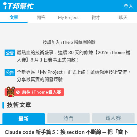
登入
文章
問答
My Project
徵才
聊天
按讚加入 iThelp 粉絲團追蹤
最熱血的技術盛事，連續 30 天的修煉【2026 iThome 鐵
公告
人賽】8 月 1 日賽事正式開啟！
全新專區「My Project」正式上線！邀請你用技術交流，
公告
分享最真實的開發經驗
前往 iThome鐵人賽
技術文章
熱門
鐵人賽
最新
Claude code 新手篇 5：換 section 不斷線 — 把「當下