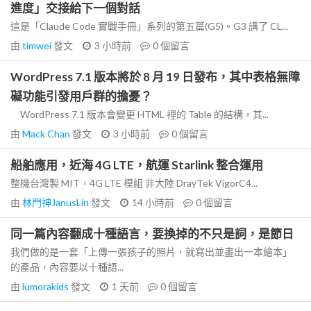
進度」交接給下一個對話
這是「Claude Code 實戰手冊」系列的第五篇(G5)。G3 講了 CL...
由
timwei
發文
3 小時前
0
個留言
WordPress 7.1 版本將於 8 月 19 日發布，其中表格無障
礙功能引發用戶群的擔憂？
WordPress 7.1 版本會變更 HTML 裡的 Table 的結構，其...
由
Mack Chan
發文
3 小時前
0
個留言
船舶應用，近海 4G LTE，航運 Starlink 整合運用
整機台灣製 MIT，4G LTE 模組 非大陸 DrayTek VigorC4...
由
林門神JanusLin
發文
14 小時前
0
個留言
同一篇內容翻成十種語言，要換掉的不只是詞，是節日
我們做的是一套「上傳一張孩子的照片，就寫出並畫出一本繪本」
的產品，內容要以十種語...
由
lumorakids
發文
1 天前
0
個留言