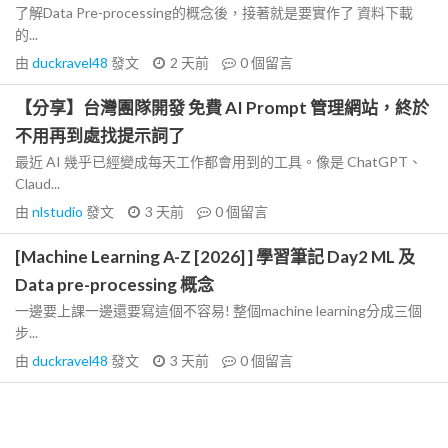
了解Data Pre-processing的概念後，接著就是要實作了 資料下載
的...
由
duckravel48
發文
2 天前
0
個留言
【分享】台灣團隊開發 免費 AI Prompt 管理網站，終於
不用再到處找提示詞了
最近 AI 幾乎已經變成每天工作都會用到的工具。像是 ChatGPT、
Claud...
由
nlstudio
發文
3 天前
0
個留言
[Machine Learning A-Z [2026] ] 學習筆記 Day2 ML 及
Data pre-processing 概念
一邊要上課一邊還要寫這個不容易! 整個machine learning分成三個
步...
由
duckravel48
發文
3 天前
0
個留言