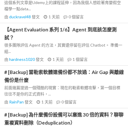
這個系列文章是Udemy上的課程延伸，因為我個人想趁著育嬰假空
檔學一點data...
由
duckravel48
發文
1 天前
0
個留言
【Agent Evaluation 系列 1/6】Agent 到底該怎麼測
試？
很多團隊評估 Agent 的方法，其實還停留在評估 Chatbot。 準備一
組...
由
hardness1020
發文
1 天前
1
個留言
# [Backup] 當勒索軟體連備份都不放過：Air Gap 與離線
備份是什麼
前面幾篇提過一個殘酷的現實：現在的勒索軟體攻擊，第一個目標
往往不是你的正式資料，...
由
RainPan
發文
1 天前
0
個留言
# [Backup] 為什麼備份設備可以塞進 30 倍的資料？聊聊
重複資料刪除（Deduplication）