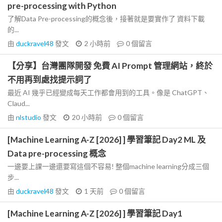
pre-processing with Python
了解Data Pre-processing的概念後，接著就是要實作了 資料下載
的...
由
duckravel48
發文
2 小時前
0
個留言
【分享】台灣團隊開發 免費 AI Prompt 管理網站，終於
不用再到處找提示詞了
最近 AI 幾乎已經變成每天工作都會用到的工具。像是 ChatGPT、
Claud...
由
nlstudio
發文
20 小時前
0
個留言
[Machine Learning A-Z [2026] ] 學習筆記 Day2 ML 及
Data pre-processing 概念
一邊要上課一邊還要寫這個不容易! 整個machine learning分成三個
步...
由
duckravel48
發文
1 天前
0
個留言
[Machine Learning A-Z [2026] ] 學習筆記 Day1