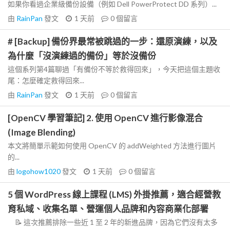
如果你看過企業級備份設備（例如 Dell PowerProtect DD 系列）...
由
RainPan
發文
1 天前
0
個留言
# [Backup] 備份界最常被跳過的一步：還原演練，以及
為什麼「沒演練過的備份」等於沒備份
這個系列第4篇聊過「有備份不等於救得回來」，今天把這個主題收
尾：怎麼確定救得回來...
由
RainPan
發文
1 天前
0
個留言
[OpenCV 學習筆記] 2. 使用 OpenCV 進行影像混合
(Image Blending)
本文將簡單示範如何使用 OpenCV 的 addWeighted 方法進行圖片
的...
由
logohow1020
發文
1 天前
0
個留言
5 個 WordPress 線上課程 (LMS) 外掛推薦，適合經營教
育私域、收集名單、營運個人品牌和內容商業化部署
📝 這次推薦排除一些近 1 至 2 年的新進品牌，因為它們沒有太多