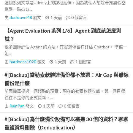
這個系列文章是Udemy上的課程延伸，因為我個人想趁著育嬰假空
檔學一點data...
由
duckravel48
發文
1 天前
0
個留言
【Agent Evaluation 系列 1/6】Agent 到底該怎麼測
試？
很多團隊評估 Agent 的方法，其實還停留在評估 Chatbot。 準備一
組...
由
hardness1020
發文
1 天前
1
個留言
# [Backup] 當勒索軟體連備份都不放過：Air Gap 與離線
備份是什麼
前面幾篇提過一個殘酷的現實：現在的勒索軟體攻擊，第一個目標
往往不是你的正式資料，...
由
RainPan
發文
1 天前
0
個留言
# [Backup] 為什麼備份設備可以塞進 30 倍的資料？聊聊
重複資料刪除（Deduplication）