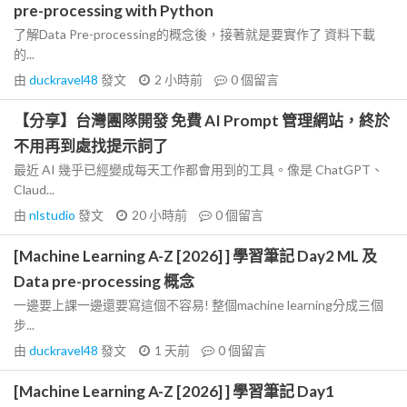
pre-processing with Python
了解Data Pre-processing的概念後，接著就是要實作了 資料下載
的...
由
duckravel48
發文
2 小時前
0
個留言
【分享】台灣團隊開發 免費 AI Prompt 管理網站，終於
不用再到處找提示詞了
最近 AI 幾乎已經變成每天工作都會用到的工具。像是 ChatGPT、
Claud...
由
nlstudio
發文
20 小時前
0
個留言
[Machine Learning A-Z [2026] ] 學習筆記 Day2 ML 及
Data pre-processing 概念
一邊要上課一邊還要寫這個不容易! 整個machine learning分成三個
步...
由
duckravel48
發文
1 天前
0
個留言
[Machine Learning A-Z [2026] ] 學習筆記 Day1