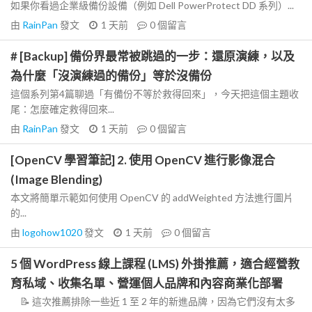
如果你看過企業級備份設備（例如 Dell PowerProtect DD 系列）...
由
RainPan
發文
1 天前
0
個留言
# [Backup] 備份界最常被跳過的一步：還原演練，以及
為什麼「沒演練過的備份」等於沒備份
這個系列第4篇聊過「有備份不等於救得回來」，今天把這個主題收
尾：怎麼確定救得回來...
由
RainPan
發文
1 天前
0
個留言
[OpenCV 學習筆記] 2. 使用 OpenCV 進行影像混合
(Image Blending)
本文將簡單示範如何使用 OpenCV 的 addWeighted 方法進行圖片
的...
由
logohow1020
發文
1 天前
0
個留言
5 個 WordPress 線上課程 (LMS) 外掛推薦，適合經營教
育私域、收集名單、營運個人品牌和內容商業化部署
📝 這次推薦排除一些近 1 至 2 年的新進品牌，因為它們沒有太多