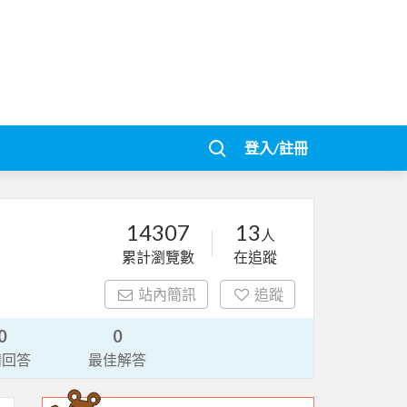
登入/註冊
14307
13
人
累計瀏覽數
在追蹤
站內簡訊
追蹤
0
0
請回答
最佳解答