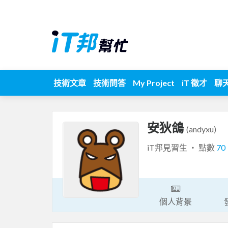
技術文章
技術問答
My Project
iT 徵才
聊
安狄鴿
(andyxu)
iT邦見習生 ‧ 點數
70
個人背景