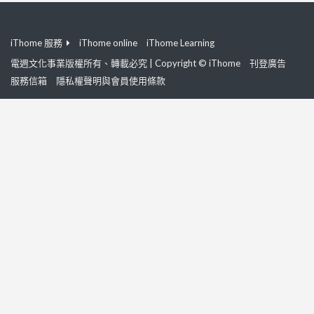
iThome 服務
iThome online
iThome Learning
電週文化事業版權所有、轉載必究 | Copyright © iThome
刊登廣告
服務信箱
隱私權聲明與會員使用條款