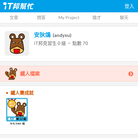
登入
文章
問答
My Project
徵才
聊天
安狄鴿
(
andyxu
)
iT邦見習生
0
級 ‧ 點數
70
鐵人檔案
鐵人賽成就