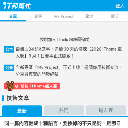
登入
文章
問答
My Project
徵才
聊天
按讚加入 iThelp 粉絲團追蹤
最熱血的技術盛事，連續 30 天的修煉【2026 iThome 鐵
公告
人賽】8 月 1 日賽事正式開啟！
全新專區「My Project」正式上線！邀請你用技術交流，
公告
分享最真實的開發經驗
前往 iThome鐵人賽
技術文章
熱門
鐵人賽
最新
同一篇內容翻成十種語言，要換掉的不只是詞，是節日