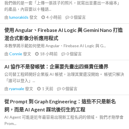
我們做的是一套「上傳一張孩子的照片，就寫出並畫出一本繪本」
的產品，內容要以十種語...
由
lumorakids
發文
4 小時前
0
個留言
使用 Angular、Firebase AI Logic 與 Gemini Nano 打造
混合式影像分析應用程式
本教學將示範如何使用 Angular、Firebase AI Logic 與 G...
由
Connie
發文
18 小時前
0
個留言
AI 協作不是發帳號：企業要先畫出四條責任邊界
公司替工程師開好企業版 AI 帳號，治理其實還沒開始。 帳號只解決
「誰可以登入」...
由
ryanvale
發文
1 天前
0
個留言
從 Prompt 到 Graph Engineering：這些不只是新名
詞，而是 AI Agent 踩坑後衍生的工程
AI Agent 可能是近年最容易出現新工程名詞的領域。 我們才剛學會
Prom...