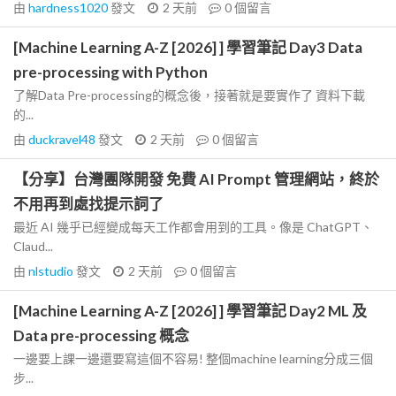
由
hardness1020
發文
2 天前
0
個留言
[Machine Learning A-Z [2026] ] 學習筆記 Day3 Data
pre-processing with Python
了解Data Pre-processing的概念後，接著就是要實作了 資料下載
的...
由
duckravel48
發文
2 天前
0
個留言
【分享】台灣團隊開發 免費 AI Prompt 管理網站，終於
不用再到處找提示詞了
最近 AI 幾乎已經變成每天工作都會用到的工具。像是 ChatGPT、
Claud...
由
nlstudio
發文
2 天前
0
個留言
[Machine Learning A-Z [2026] ] 學習筆記 Day2 ML 及
Data pre-processing 概念
一邊要上課一邊還要寫這個不容易! 整個machine learning分成三個
步...