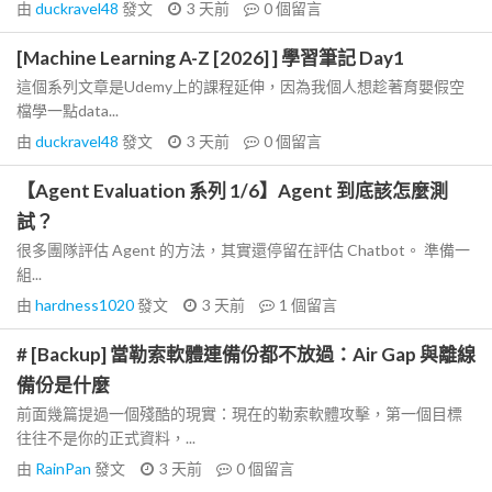
由
duckravel48
發文
3 天前
0
個留言
[Machine Learning A-Z [2026] ] 學習筆記 Day1
這個系列文章是Udemy上的課程延伸，因為我個人想趁著育嬰假空
檔學一點data...
由
duckravel48
發文
3 天前
0
個留言
【Agent Evaluation 系列 1/6】Agent 到底該怎麼測
試？
很多團隊評估 Agent 的方法，其實還停留在評估 Chatbot。 準備一
組...
由
hardness1020
發文
3 天前
1
個留言
# [Backup] 當勒索軟體連備份都不放過：Air Gap 與離線
備份是什麼
前面幾篇提過一個殘酷的現實：現在的勒索軟體攻擊，第一個目標
往往不是你的正式資料，...
由
RainPan
發文
3 天前
0
個留言