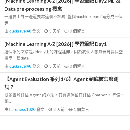
[Machine Learning A-Z [2026] ] 學習筆記 Day2 ML 及
Data pre-processing 概念
一邊要上課一邊還要寫這個不容易! 整個machine learning分成三個
步...
由
duckravel48
發文
3 天前
0
個留言
[Machine Learning A-Z [2026] ] 學習筆記 Day1
這個系列文章是Udemy上的課程延伸，因為我個人想趁著育嬰假空
檔學一點data...
由
duckravel48
發文
3 天前
0
個留言
【Agent Evaluation 系列 1/6】Agent 到底該怎麼測
試？
很多團隊評估 Agent 的方法，其實還停留在評估 Chatbot。 準備一
組...
由
hardness1020
發文
3 天前
1
個留言