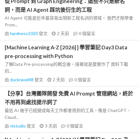
從 Prompt 到 Graph Engineering：這些不只是新名
詞，而是 AI Agent 踩坑後衍生的工程
AI Agent 可能是近年最容易出現新工程名詞的領域。 我們才剛學會
Prom...
由
hardness1020
發文
2 天前
0
個留言
[Machine Learning A-Z [2026] ] 學習筆記 Day3 Data
pre-processing with Python
了解Data Pre-processing的概念後，接著就是要實作了 資料下載
的...
由
duckravel48
發文
2 天前
0
個留言
【分享】台灣團隊開發 免費 AI Prompt 管理網站，終於
不用再到處找提示詞了
最近 AI 幾乎已經變成每天工作都會用到的工具。像是 ChatGPT、
Claud...
由
nlstudio
發文
3 天前
0
個留言