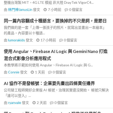
整機台灣製 MIT，4G LTE 模組 非大陸 DrayTek VigorC4...
由
林門神JanusLin
發文
7 小時前
0
個留言
同一篇內容翻成十種語言，要換掉的不只是詞，是節日
我們做的是一套「上傳一張孩子的照片，就寫出並畫出一本繪本」
的產品，內容要以十種語...
由
lumorakids
發文
17 小時前
0
個留言
使用 Angular、Firebase AI Logic 與 Gemini Nano 打造
混合式影像分析應用程式
本教學將示範如何使用 Angular、Firebase AI Logic 與 G...
由
Connie
發文
1 天前
0
個留言
AI 協作不是發帳號：企業要先畫出四條責任邊界
公司替工程師開好企業版 AI 帳號，治理其實還沒開始。 帳號只解決
「誰可以登入」...
由
ryanvale
發文
2 天前
0
個留言