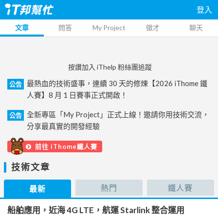
登入
文章
問答
My Project
徵才
聊天
按讚加入 iThelp 粉絲團追蹤
最熱血的技術盛事，連續 30 天的修煉【2026 iThome 鐵
公告
人賽】8 月 1 日賽事正式開啟！
全新專區「My Project」正式上線！邀請你用技術交流，
公告
分享最真實的開發經驗
前往 iThome鐵人賽
技術文章
熱門
鐵人賽
最新
船舶應用，近海 4G LTE，航運 Starlink 整合運用