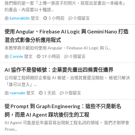
我們做的是一套「上傳一張孩子的照片，就寫出並畫出一本繪本」
的產品，內容要以十種語...
由
lumorakids
發文
5 小時前
0
個留言
使用 Angular、Firebase AI Logic 與 Gemini Nano 打造
混合式影像分析應用程式
本教學將示範如何使用 Angular、Firebase AI Logic 與 G...
由
Connie
發文
19 小時前
0
個留言
AI 協作不是發帳號：企業要先畫出四條責任邊界
公司替工程師開好企業版 AI 帳號，治理其實還沒開始。 帳號只解決
「誰可以登入」...
由
ryanvale
發文
1 天前
0
個留言
從 Prompt 到 Graph Engineering：這些不只是新名
詞，而是 AI Agent 踩坑後衍生的工程
AI Agent 可能是近年最容易出現新工程名詞的領域。 我們才剛學會
Prom...