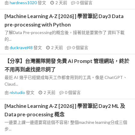
由
hardness1020
發文
2 天前
0
個留言
[Machine Learning A-Z [2026] ] 學習筆記 Day3 Data
pre-processing with Python
了解Data Pre-processing的概念後，接著就是要實作了 資料下載
的...
由
duckravel48
發文
2 天前
0
個留言
【分享】台灣團隊開發 免費 AI Prompt 管理網站，終於
不用再到處找提示詞了
最近 AI 幾乎已經變成每天工作都會用到的工具。像是 ChatGPT、
Claud...
由
nlstudio
發文
2 天前
0
個留言
[Machine Learning A-Z [2026] ] 學習筆記 Day2 ML 及
Data pre-processing 概念
一邊要上課一邊還要寫這個不容易! 整個machine learning分成三個
步...