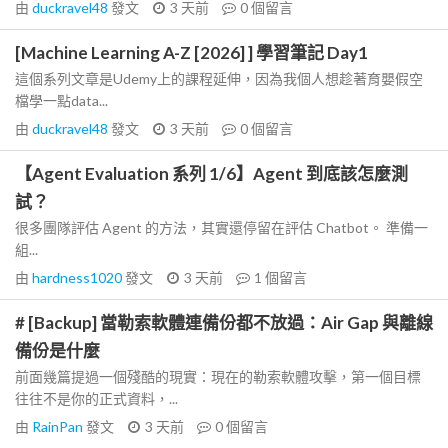
由
duckravel48
發文
3 天前
0
個留言
[Machine Learning A-Z [2026] ] 學習筆記 Day1
這個系列文章是Udemy上的課程延伸，因為我個人想趁著育嬰假空
檔學一點data...
由
duckravel48
發文
3 天前
0
個留言
【Agent Evaluation 系列 1/6】Agent 到底該怎麼測
試？
很多團隊評估 Agent 的方法，其實還停留在評估 Chatbot。 準備一
組...
由
hardness1020
發文
3 天前
1
個留言
# [Backup] 當勒索軟體連備份都不放過：Air Gap 與離線
備份是什麼
前面幾篇提過一個殘酷的現實：現在的勒索軟體攻擊，第一個目標
往往不是你的正式資料，...
由
RainPan
發文
3 天前
0
個留言