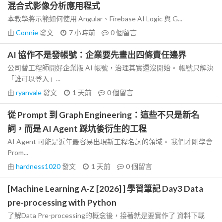
混合式影像分析應用程式
本教學將示範如何使用 Angular、Firebase AI Logic 與 G...
由
Connie
發文
7 小時前
0
個留言
AI 協作不是發帳號：企業要先畫出四條責任邊界
公司替工程師開好企業版 AI 帳號，治理其實還沒開始。 帳號只解決
「誰可以登入」...
由
ryanvale
發文
1 天前
0
個留言
從 Prompt 到 Graph Engineering：這些不只是新名
詞，而是 AI Agent 踩坑後衍生的工程
AI Agent 可能是近年最容易出現新工程名詞的領域。 我們才剛學會
Prom...
由
hardness1020
發文
1 天前
0
個留言
[Machine Learning A-Z [2026] ] 學習筆記 Day3 Data
pre-processing with Python
了解Data Pre-processing的概念後，接著就是要實作了 資料下載