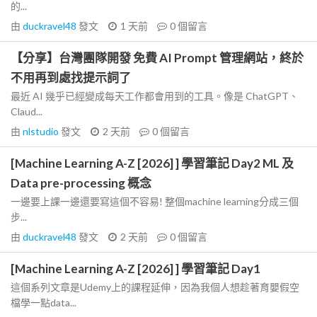
的...
由
duckravel48
發文
1 天前
0
個留言
【分享】台灣團隊開發 免費 AI Prompt 管理網站，終於
不用再到處找提示詞了
最近 AI 幾乎已經變成每天工作都會用到的工具。像是 ChatGPT、
Claud...
由
nlstudio
發文
2 天前
0
個留言
[Machine Learning A-Z [2026] ] 學習筆記 Day2 ML 及
Data pre-processing 概念
一邊要上課一邊還要寫這個不容易! 整個machine learning分成三個
步...
由
duckravel48
發文
2 天前
0
個留言
[Machine Learning A-Z [2026] ] 學習筆記 Day1
這個系列文章是Udemy上的課程延伸，因為我個人想趁著育嬰假空
檔學一點data...