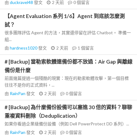
由
duckravel48
發文
2 天前
0
個留言
【Agent Evaluation 系列 1/6】Agent 到底該怎麼測
試？
很多團隊評估 Agent 的方法，其實還停留在評估 Chatbot。 準備一
組...
由
hardness1020
發文
2 天前
1
個留言
# [Backup] 當勒索軟體連備份都不放過：Air Gap 與離線
備份是什麼
前面幾篇提過一個殘酷的現實：現在的勒索軟體攻擊，第一個目標
往往不是你的正式資料，...
由
RainPan
發文
2 天前
0
個留言
# [Backup] 為什麼備份設備可以塞進 30 倍的資料？聊聊
重複資料刪除（Deduplication）
如果你看過企業級備份設備（例如 Dell PowerProtect DD 系列）...
由
RainPan
發文
2 天前
0
個留言