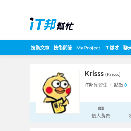
技術文章
技術問答
My Project
iT 徵才
聊
Krisss
(Krisss)
iT邦見習生 ‧ 點數
8
個人背景