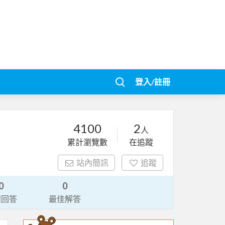
登入/註冊
4100
2
人
累計瀏覽數
在追蹤
站內簡訊
追蹤
0
0
請回答
最佳解答