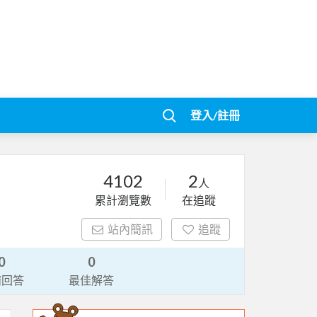
登入/註冊
4102
2
人
累計瀏覽數
在追蹤
站內簡訊
追蹤
0
0
請回答
最佳解答