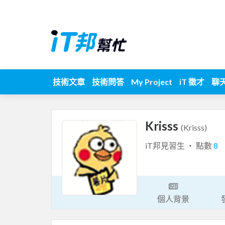
技術文章
技術問答
My Project
iT 徵才
聊
Krisss
(Krisss)
iT邦見習生 ‧ 點數
8
個人背景