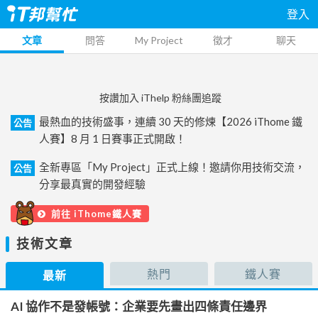
登入
文章
問答
My Project
徵才
聊天
按讚加入 iThelp 粉絲團追蹤
最熱血的技術盛事，連續 30 天的修煉【2026 iThome 鐵
公告
人賽】8 月 1 日賽事正式開啟！
全新專區「My Project」正式上線！邀請你用技術交流，
公告
分享最真實的開發經驗
前往 iThome鐵人賽
技術文章
熱門
鐵人賽
最新
AI 協作不是發帳號：企業要先畫出四條責任邊界