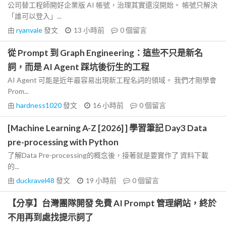
公司替工程師開好企業版 AI 帳號，治理其實還沒開始。 帳號只解決
「誰可以登入」...
由
ryanvale
發文
13 小時前
0
個留言
從 Prompt 到 Graph Engineering：這些不只是新名
詞，而是 AI Agent 踩坑後衍生的工程
AI Agent 可能是近年最容易出現新工程名詞的領域。 我們才剛學會
Prom...
由
hardness1020
發文
16 小時前
0
個留言
[Machine Learning A-Z [2026] ] 學習筆記 Day3 Data
pre-processing with Python
了解Data Pre-processing的概念後，接著就是要實作了 資料下載
的...
由
duckravel48
發文
19 小時前
0
個留言
【分享】台灣團隊開發 免費 AI Prompt 管理網站，終於
不用再到處找提示詞了