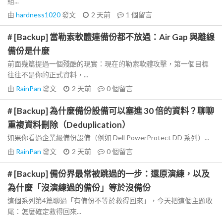
組...
由
hardness1020
發文
2 天前
1
個留言
# [Backup] 當勒索軟體連備份都不放過：Air Gap 與離線
備份是什麼
前面幾篇提過一個殘酷的現實：現在的勒索軟體攻擊，第一個目標
往往不是你的正式資料，...
由
RainPan
發文
2 天前
0
個留言
# [Backup] 為什麼備份設備可以塞進 30 倍的資料？聊聊
重複資料刪除（Deduplication）
如果你看過企業級備份設備（例如 Dell PowerProtect DD 系列）...
由
RainPan
發文
2 天前
0
個留言
# [Backup] 備份界最常被跳過的一步：還原演練，以及
為什麼「沒演練過的備份」等於沒備份
這個系列第4篇聊過「有備份不等於救得回來」，今天把這個主題收
尾：怎麼確定救得回來...