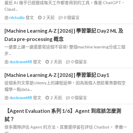
最近 AI 幾乎已經變成每天工作都會用到的工具。像是 ChatGPT、
Claud...
由
nlstudio
發文
2 天前
0
個留言
[Machine Learning A-Z [2026] ] 學習筆記 Day2 ML 及
Data pre-processing 概念
一邊要上課一邊還要寫這個不容易! 整個machine learning分成三個
步...
由
duckravel48
發文
2 天前
0
個留言
[Machine Learning A-Z [2026] ] 學習筆記 Day1
這個系列文章是Udemy上的課程延伸，因為我個人想趁著育嬰假空
檔學一點data...
由
duckravel48
發文
2 天前
0
個留言
【Agent Evaluation 系列 1/6】Agent 到底該怎麼測
試？
很多團隊評估 Agent 的方法，其實還停留在評估 Chatbot。 準備一