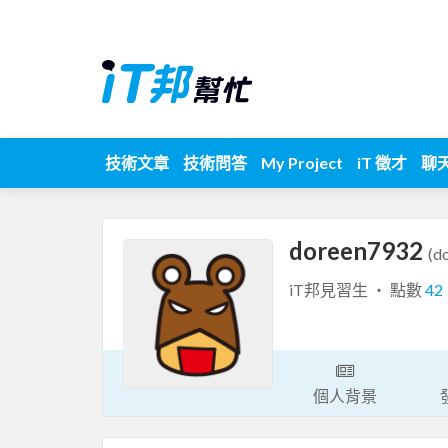
技術文章
技術問答
My Project
iT 徵才
聊
doreen7932
(d
iT邦見習生 ‧ 點數
42
個人背景