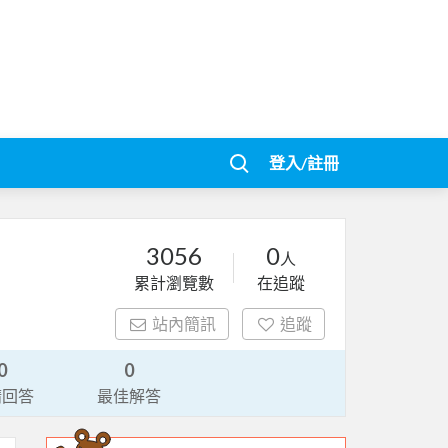
登入/註冊
3056
0
人
累計瀏覽數
在追蹤
站內簡訊
追蹤
0
0
請回答
最佳解答