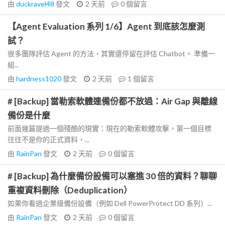
由
duckravel48
發文
2 天前
0
個留言
【Agent Evaluation 系列 1/6】Agent 到底該怎麼測
試？
很多團隊評估 Agent 的方法，其實還停留在評估 Chatbot。 準備一
組...
由
hardness1020
發文
2 天前
1
個留言
# [Backup] 當勒索軟體連備份都不放過：Air Gap 與離線
備份是什麼
前面幾篇提過一個殘酷的現實：現在的勒索軟體攻擊，第一個目標
往往不是你的正式資料，...
由
RainPan
發文
2 天前
0
個留言
# [Backup] 為什麼備份設備可以塞進 30 倍的資料？聊聊
重複資料刪除（Deduplication）
如果你看過企業級備份設備（例如 Dell PowerProtect DD 系列）...
由
RainPan
發文
2 天前
0
個留言