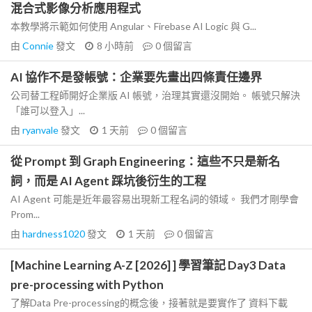
混合式影像分析應用程式
本教學將示範如何使用 Angular、Firebase AI Logic 與 G...
由
Connie
發文
8 小時前
0
個留言
AI 協作不是發帳號：企業要先畫出四條責任邊界
公司替工程師開好企業版 AI 帳號，治理其實還沒開始。 帳號只解決
「誰可以登入」...
由
ryanvale
發文
1 天前
0
個留言
從 Prompt 到 Graph Engineering：這些不只是新名
詞，而是 AI Agent 踩坑後衍生的工程
AI Agent 可能是近年最容易出現新工程名詞的領域。 我們才剛學會
Prom...
由
hardness1020
發文
1 天前
0
個留言
[Machine Learning A-Z [2026] ] 學習筆記 Day3 Data
pre-processing with Python
了解Data Pre-processing的概念後，接著就是要實作了 資料下載