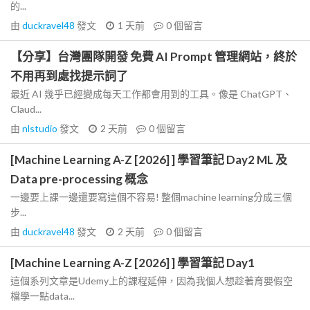
的...
由
duckravel48
發文
1 天前
0
個留言
【分享】台灣團隊開發 免費 AI Prompt 管理網站，終於
不用再到處找提示詞了
最近 AI 幾乎已經變成每天工作都會用到的工具。像是 ChatGPT、
Claud...
由
nlstudio
發文
2 天前
0
個留言
[Machine Learning A-Z [2026] ] 學習筆記 Day2 ML 及
Data pre-processing 概念
一邊要上課一邊還要寫這個不容易! 整個machine learning分成三個
步...
由
duckravel48
發文
2 天前
0
個留言
[Machine Learning A-Z [2026] ] 學習筆記 Day1
這個系列文章是Udemy上的課程延伸，因為我個人想趁著育嬰假空
檔學一點data...