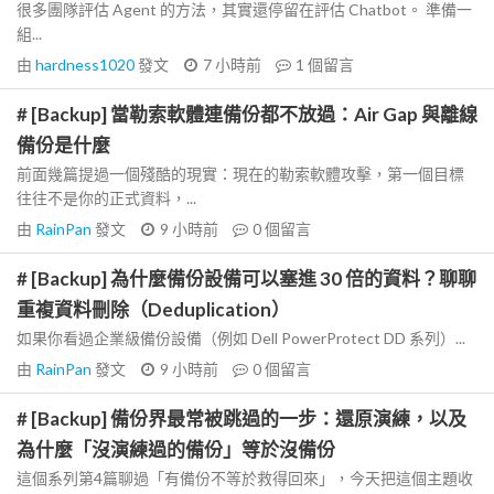
很多團隊評估 Agent 的方法，其實還停留在評估 Chatbot。 準備一
組...
由
hardness1020
發文
7 小時前
1
個留言
# [Backup] 當勒索軟體連備份都不放過：Air Gap 與離線
備份是什麼
前面幾篇提過一個殘酷的現實：現在的勒索軟體攻擊，第一個目標
往往不是你的正式資料，...
由
RainPan
發文
9 小時前
0
個留言
# [Backup] 為什麼備份設備可以塞進 30 倍的資料？聊聊
重複資料刪除（Deduplication）
如果你看過企業級備份設備（例如 Dell PowerProtect DD 系列）...
由
RainPan
發文
9 小時前
0
個留言
# [Backup] 備份界最常被跳過的一步：還原演練，以及
為什麼「沒演練過的備份」等於沒備份
這個系列第4篇聊過「有備份不等於救得回來」，今天把這個主題收