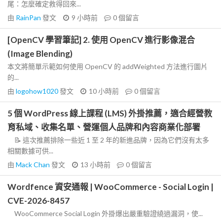
尾：怎麼確定救得回來...
由
RainPan
發文
9 小時前
0
個留言
[OpenCV 學習筆記] 2. 使用 OpenCV 進行影像混合
(Image Blending)
本文將簡單示範如何使用 OpenCV 的 addWeighted 方法進行圖片
的...
由
logohow1020
發文
10 小時前
0
個留言
5 個 WordPress 線上課程 (LMS) 外掛推薦，適合經營教
育私域、收集名單、營運個人品牌和內容商業化部署
📝 這次推薦排除一些近 1 至 2 年的新進品牌，因為它們沒有太多
相關數據可供...
由
Mack Chan
發文
13 小時前
0
個留言
Wordfence 資安通報 | WooCommerce - Social Login |
CVE-2026-8457
WooCommerce Social Login 外掛爆出嚴重驗證繞過漏洞，使...