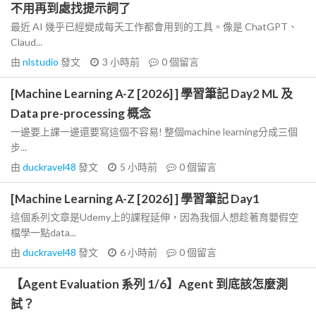
不用再到處找提示詞了
最近 AI 幾乎已經變成每天工作都會用到的工具。像是 ChatGPT、
Claud...
由
nlstudio
發文
3 小時前
0
個留言
[Machine Learning A-Z [2026] ] 學習筆記 Day2 ML 及
Data pre-processing 概念
一邊要上課一邊還要寫這個不容易! 整個machine learning分成三個
步...
由
duckravel48
發文
5 小時前
0
個留言
[Machine Learning A-Z [2026] ] 學習筆記 Day1
這個系列文章是Udemy上的課程延伸，因為我個人想趁著育嬰假空
檔學一點data...
由
duckravel48
發文
6 小時前
0
個留言
【Agent Evaluation 系列 1/6】Agent 到底該怎麼測
試？