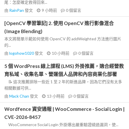
尾：怎麼確定救得回來...
由
RainPan
發文
9 小時前
0
個留言
[OpenCV 學習筆記] 2. 使用 OpenCV 進行影像混合
(Image Blending)
本文將簡單示範如何使用 OpenCV 的 addWeighted 方法進行圖片
的...
由
logohow1020
發文
10 小時前
0
個留言
5 個 WordPress 線上課程 (LMS) 外掛推薦，適合經營教
育私域、收集名單、營運個人品牌和內容商業化部署
📝 這次推薦排除一些近 1 至 2 年的新進品牌，因為它們沒有太多
相關數據可供...
由
Mack Chan
發文
13 小時前
0
個留言
Wordfence 資安通報 | WooCommerce - Social Login |
CVE-2026-8457
WooCommerce Social Login 外掛爆出嚴重驗證繞過漏洞，使...