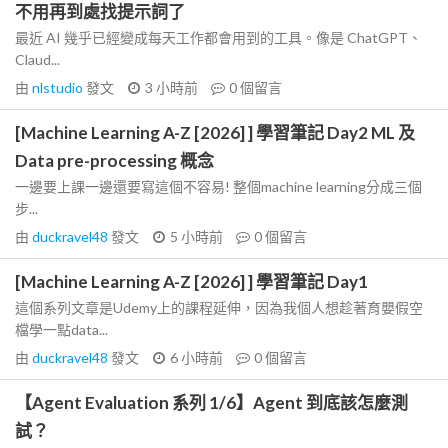
不用再到處找提示詞了
最近 AI 幾乎已經變成每天工作都會用到的工具。像是 ChatGPT、
Claud...
由
nlstudio
發文
3 小時前
0
個留言
[Machine Learning A-Z [2026] ] 學習筆記 Day2 ML 及
Data pre-processing 概念
一邊要上課一邊還要寫這個不容易! 整個machine learning分成三個
步...
由
duckravel48
發文
5 小時前
0
個留言
[Machine Learning A-Z [2026] ] 學習筆記 Day1
這個系列文章是Udemy上的課程延伸，因為我個人想趁著育嬰假空
檔學一點data...
由
duckravel48
發文
6 小時前
0
個留言
【Agent Evaluation 系列 1/6】Agent 到底該怎麼測
試？