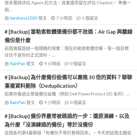
很多團隊評估 Agent 的方法，其實還停留在評估 Chatbot。 準備一
組...
由
hardness1020
發文
7 小時前
1
個留言
# [Backup] 當勒索軟體連備份都不放過：Air Gap 與離線
備份是什麼
前面幾篇提過一個殘酷的現實：現在的勒索軟體攻擊，第一個目標
往往不是你的正式資料，...
由
RainPan
發文
9 小時前
0
個留言
# [Backup] 為什麼備份設備可以塞進 30 倍的資料？聊聊
重複資料刪除（Deduplication）
如果你看過企業級備份設備（例如 Dell PowerProtect DD 系列）...
由
RainPan
發文
9 小時前
0
個留言
# [Backup] 備份界最常被跳過的一步：還原演練，以及
為什麼「沒演練過的備份」等於沒備份
這個系列第4篇聊過「有備份不等於救得回來」，今天把這個主題收