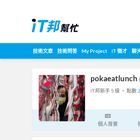
技術文章
技術問答
My Project
iT 徵才
聊
pokaeatlunch
iT邦新手 5 級 ‧ 點數
個人背景