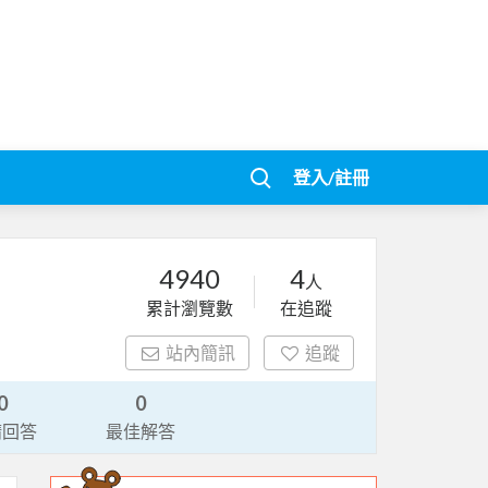
登入/註冊
4940
4
人
累計瀏覽數
在追蹤
站內簡訊
追蹤
0
0
請回答
最佳解答