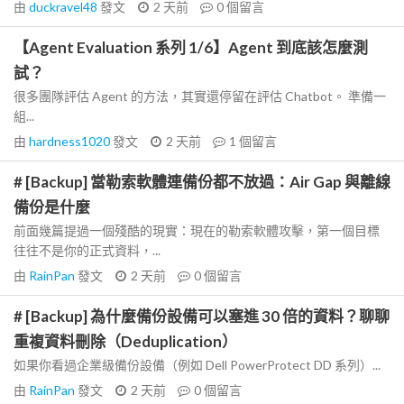
由
duckravel48
發文
2 天前
0
個留言
【Agent Evaluation 系列 1/6】Agent 到底該怎麼測
試？
很多團隊評估 Agent 的方法，其實還停留在評估 Chatbot。 準備一
組...
由
hardness1020
發文
2 天前
1
個留言
# [Backup] 當勒索軟體連備份都不放過：Air Gap 與離線
備份是什麼
前面幾篇提過一個殘酷的現實：現在的勒索軟體攻擊，第一個目標
往往不是你的正式資料，...
由
RainPan
發文
2 天前
0
個留言
# [Backup] 為什麼備份設備可以塞進 30 倍的資料？聊聊
重複資料刪除（Deduplication）
如果你看過企業級備份設備（例如 Dell PowerProtect DD 系列）...
由
RainPan
發文
2 天前
0
個留言