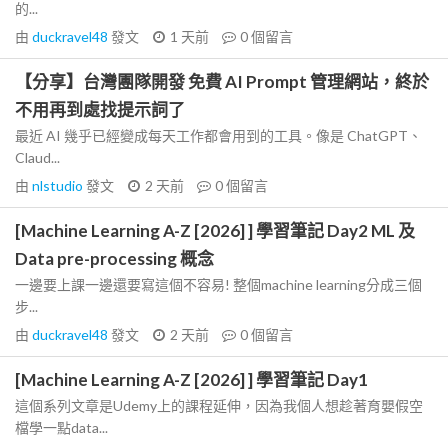
的...
由
duckravel48
發文
1 天前
0
個留言
【分享】台灣團隊開發 免費 AI Prompt 管理網站，終於
不用再到處找提示詞了
最近 AI 幾乎已經變成每天工作都會用到的工具。像是 ChatGPT、
Claud...
由
nlstudio
發文
2 天前
0
個留言
[Machine Learning A-Z [2026] ] 學習筆記 Day2 ML 及
Data pre-processing 概念
一邊要上課一邊還要寫這個不容易! 整個machine learning分成三個
步...
由
duckravel48
發文
2 天前
0
個留言
[Machine Learning A-Z [2026] ] 學習筆記 Day1
這個系列文章是Udemy上的課程延伸，因為我個人想趁著育嬰假空
檔學一點data...