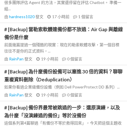
很多團隊評估 Agent 的方法，其實還停留在評估 Chatbot。 準備一
組...
由
hardness1020
發文
17 小時前
1
個留言
# [Backup] 當勒索軟體連備份都不放過：Air Gap 與離線
備份是什麼
前面幾篇提過一個殘酷的現實：現在的勒索軟體攻擊，第一個目標
往往不是你的正式資料，...
由
RainPan
發文
19 小時前
0
個留言
# [Backup] 為什麼備份設備可以塞進 30 倍的資料？聊聊
重複資料刪除（Deduplication）
如果你看過企業級備份設備（例如 Dell PowerProtect DD 系列）...
由
RainPan
發文
19 小時前
0
個留言
# [Backup] 備份界最常被跳過的一步：還原演練，以及
為什麼「沒演練過的備份」等於沒備份
這個系列第4篇聊過「有備份不等於救得回來」，今天把這個主題收