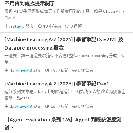
不用再到處找提示詞了
最近 AI 幾乎已經變成每天工作都會用到的工具。像是 ChatGPT、
Claud...
由
nlstudio
發文
13 小時前
0
個留言
[Machine Learning A-Z [2026] ] 學習筆記 Day2 ML 及
Data pre-processing 概念
一邊要上課一邊還要寫這個不容易! 整個machine learning分成三個
步...
由
duckravel48
發文
15 小時前
0
個留言
[Machine Learning A-Z [2026] ] 學習筆記 Day1
這個系列文章是Udemy上的課程延伸，因為我個人想趁著育嬰假空
檔學一點data...
由
duckravel48
發文
16 小時前
0
個留言
【Agent Evaluation 系列 1/6】Agent 到底該怎麼測
試？