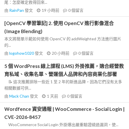
尾：怎麼確定救得回來...
由
RainPan
發文
19 小時前
0
個留言
[OpenCV 學習筆記] 2. 使用 OpenCV 進行影像混合
(Image Blending)
本文將簡單示範如何使用 OpenCV 的 addWeighted 方法進行圖片
的...
由
logohow1020
發文
20 小時前
0
個留言
5 個 WordPress 線上課程 (LMS) 外掛推薦，適合經營教
育私域、收集名單、營運個人品牌和內容商業化部署
📝 這次推薦排除一些近 1 至 2 年的新進品牌，因為它們沒有太多
相關數據可供...
由
Mack Chan
發文
1 天前
0
個留言
Wordfence 資安通報 | WooCommerce - Social Login |
CVE-2026-8457
WooCommerce Social Login 外掛爆出嚴重驗證繞過漏洞，使...