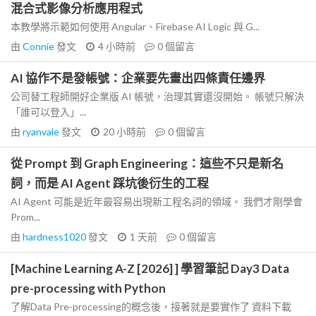
混合式影像分析應用程式
本教學將示範如何使用 Angular、Firebase AI Logic 與 G...
由
Connie
發文
4 小時前
0
個留言
AI 協作不是發帳號：企業要先畫出四條責任邊界
公司替工程師開好企業版 AI 帳號，治理其實還沒開始。 帳號只解決
「誰可以登入」...
由
ryanvale
發文
20 小時前
0
個留言
從 Prompt 到 Graph Engineering：這些不只是新名
詞，而是 AI Agent 踩坑後衍生的工程
AI Agent 可能是近年最容易出現新工程名詞的領域。 我們才剛學會
Prom...
由
hardness1020
發文
1 天前
0
個留言
[Machine Learning A-Z [2026] ] 學習筆記 Day3 Data
pre-processing with Python
了解Data Pre-processing的概念後，接著就是要實作了 資料下載