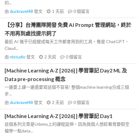
的...
由
duckravel48
發文
1 天前
0
個留言
【分享】台灣團隊開發 免費 AI Prompt 管理網站，終於
不用再到處找提示詞了
最近 AI 幾乎已經變成每天工作都會用到的工具。像是 ChatGPT、
Claud...
由
nlstudio
發文
2 天前
0
個留言
[Machine Learning A-Z [2026] ] 學習筆記 Day2 ML 及
Data pre-processing 概念
一邊要上課一邊還要寫這個不容易! 整個machine learning分成三個
步...
由
duckravel48
發文
2 天前
0
個留言
[Machine Learning A-Z [2026] ] 學習筆記 Day1
這個系列文章是Udemy上的課程延伸，因為我個人想趁著育嬰假空
檔學一點data...