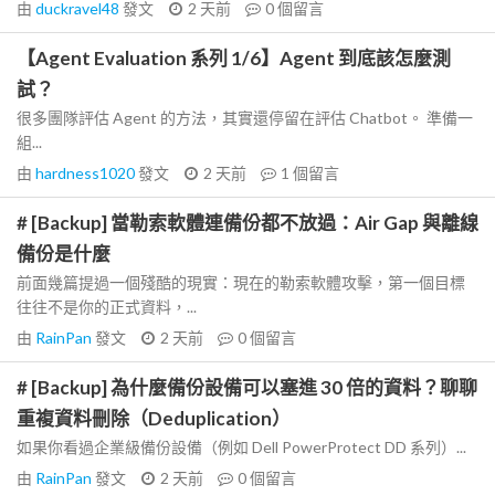
由
duckravel48
發文
2 天前
0
個留言
【Agent Evaluation 系列 1/6】Agent 到底該怎麼測
試？
很多團隊評估 Agent 的方法，其實還停留在評估 Chatbot。 準備一
組...
由
hardness1020
發文
2 天前
1
個留言
# [Backup] 當勒索軟體連備份都不放過：Air Gap 與離線
備份是什麼
前面幾篇提過一個殘酷的現實：現在的勒索軟體攻擊，第一個目標
往往不是你的正式資料，...
由
RainPan
發文
2 天前
0
個留言
# [Backup] 為什麼備份設備可以塞進 30 倍的資料？聊聊
重複資料刪除（Deduplication）
如果你看過企業級備份設備（例如 Dell PowerProtect DD 系列）...
由
RainPan
發文
2 天前
0
個留言