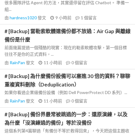
很多團隊評估 Agent 的方法，其實還停留在評估 Chatbot。 準備一
組...
由
hardness1020
發文
9 小時前
1
個留言
# [Backup] 當勒索軟體連備份都不放過：Air Gap 與離線
備份是什麼
前面幾篇提過一個殘酷的現實：現在的勒索軟體攻擊，第一個目標
往往不是你的正式資料，...
由
RainPan
發文
11 小時前
0
個留言
# [Backup] 為什麼備份設備可以塞進 30 倍的資料？聊聊
重複資料刪除（Deduplication）
如果你看過企業級備份設備（例如 Dell PowerProtect DD 系列）...
由
RainPan
發文
11 小時前
0
個留言
# [Backup] 備份界最常被跳過的一步：還原演練，以及
為什麼「沒演練過的備份」等於沒備份
這個系列第4篇聊過「有備份不等於救得回來」，今天把這個主題收