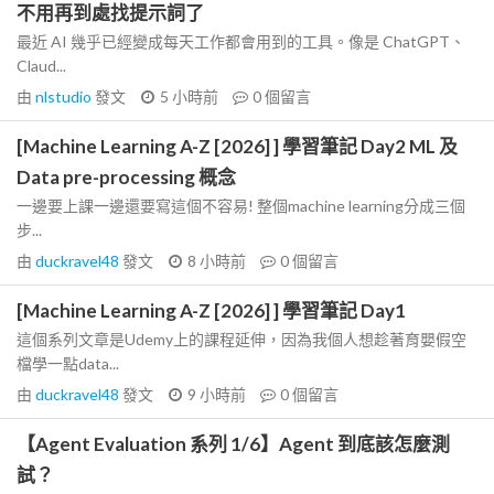
不用再到處找提示詞了
最近 AI 幾乎已經變成每天工作都會用到的工具。像是 ChatGPT、
Claud...
由
nlstudio
發文
5 小時前
0
個留言
[Machine Learning A-Z [2026] ] 學習筆記 Day2 ML 及
Data pre-processing 概念
一邊要上課一邊還要寫這個不容易! 整個machine learning分成三個
步...
由
duckravel48
發文
8 小時前
0
個留言
[Machine Learning A-Z [2026] ] 學習筆記 Day1
這個系列文章是Udemy上的課程延伸，因為我個人想趁著育嬰假空
檔學一點data...
由
duckravel48
發文
9 小時前
0
個留言
【Agent Evaluation 系列 1/6】Agent 到底該怎麼測
試？