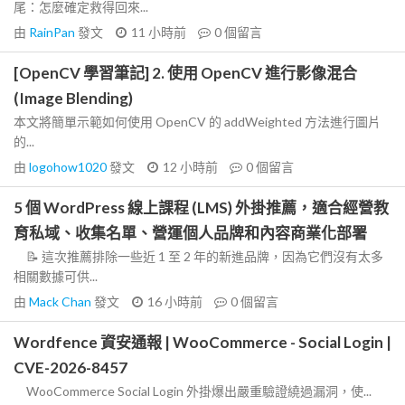
尾：怎麼確定救得回來...
由
RainPan
發文
11 小時前
0
個留言
[OpenCV 學習筆記] 2. 使用 OpenCV 進行影像混合
(Image Blending)
本文將簡單示範如何使用 OpenCV 的 addWeighted 方法進行圖片
的...
由
logohow1020
發文
12 小時前
0
個留言
5 個 WordPress 線上課程 (LMS) 外掛推薦，適合經營教
育私域、收集名單、營運個人品牌和內容商業化部署
📝 這次推薦排除一些近 1 至 2 年的新進品牌，因為它們沒有太多
相關數據可供...
由
Mack Chan
發文
16 小時前
0
個留言
Wordfence 資安通報 | WooCommerce - Social Login |
CVE-2026-8457
WooCommerce Social Login 外掛爆出嚴重驗證繞過漏洞，使...