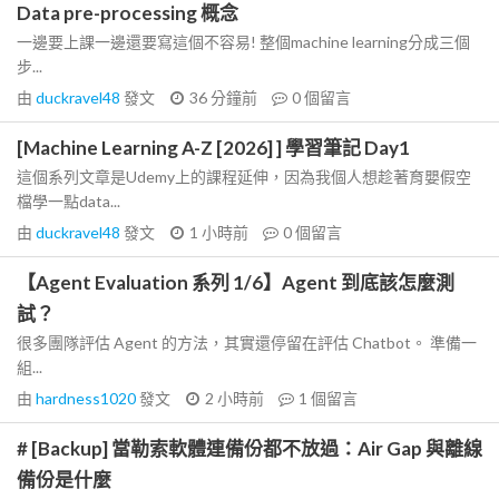
Data pre-processing 概念
一邊要上課一邊還要寫這個不容易! 整個machine learning分成三個
步...
由
duckravel48
發文
36 分鐘前
0
個留言
[Machine Learning A-Z [2026] ] 學習筆記 Day1
這個系列文章是Udemy上的課程延伸，因為我個人想趁著育嬰假空
檔學一點data...
由
duckravel48
發文
1 小時前
0
個留言
【Agent Evaluation 系列 1/6】Agent 到底該怎麼測
試？
很多團隊評估 Agent 的方法，其實還停留在評估 Chatbot。 準備一
組...
由
hardness1020
發文
2 小時前
1
個留言
# [Backup] 當勒索軟體連備份都不放過：Air Gap 與離線
備份是什麼