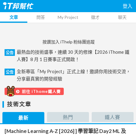
登入
文章
問答
My Project
徵才
聊天
按讚加入 iThelp 粉絲團追蹤
最熱血的技術盛事，連續 30 天的修煉【2026 iThome 鐵
公告
人賽】8 月 1 日賽事正式開啟！
全新專區「My Project」正式上線！邀請你用技術交流，
公告
分享最真實的開發經驗
前往 iThome鐵人賽
技術文章
熱門
鐵人賽
最新
[Machine Learning A-Z [2026] ] 學習筆記 Day2 ML 及