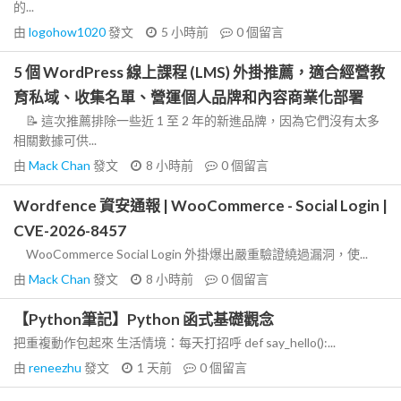
的...
由
logohow1020
發文
5 小時前
0
個留言
5 個 WordPress 線上課程 (LMS) 外掛推薦，適合經營教
育私域、收集名單、營運個人品牌和內容商業化部署
📝 這次推薦排除一些近 1 至 2 年的新進品牌，因為它們沒有太多
相關數據可供...
由
Mack Chan
發文
8 小時前
0
個留言
Wordfence 資安通報 | WooCommerce - Social Login |
CVE-2026-8457
WooCommerce Social Login 外掛爆出嚴重驗證繞過漏洞，使...
由
Mack Chan
發文
8 小時前
0
個留言
【Python筆記】Python 函式基礎觀念
把重複動作包起來 生活情境：每天打招呼 def say_hello():...
由
reneezhu
發文
1 天前
0
個留言