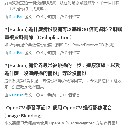
前面幾篇提過一個殘酷的現實：現在的勒索軟體攻擊，第一個目標
往往不是你的正式資料，...
由
RainPan
發文
4 小時前
0
個留言
# [Backup] 為什麼備份設備可以塞進 30 倍的資料？聊聊
重複資料刪除（Deduplication）
如果你看過企業級備份設備（例如 Dell PowerProtect DD 系列）...
由
RainPan
發文
4 小時前
0
個留言
# [Backup] 備份界最常被跳過的一步：還原演練，以及
為什麼「沒演練過的備份」等於沒備份
這個系列第4篇聊過「有備份不等於救得回來」，今天把這個主題收
尾：怎麼確定救得回來...
由
RainPan
發文
4 小時前
0
個留言
[OpenCV 學習筆記] 2. 使用 OpenCV 進行影像混合
(Image Blending)
本文將簡單示範如何使用 OpenCV 的 addWeighted 方法進行圖片