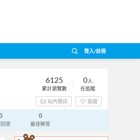
登入/註冊
6125
0
人
累計瀏覽數
在追蹤
站內簡訊
追蹤
0
0
請回答
最佳解答