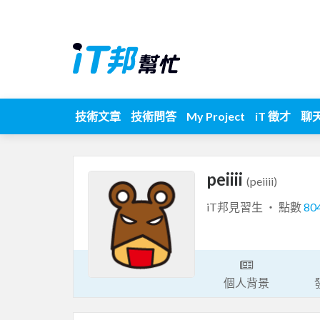
技術文章
技術問答
My Project
iT 徵才
聊
peiiii
(peiiii)
iT邦見習生 ‧ 點數
80
個人背景