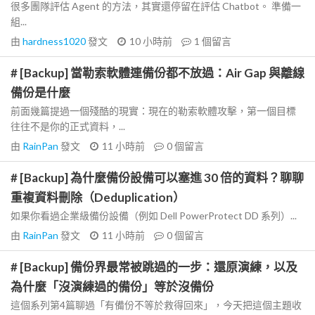
很多團隊評估 Agent 的方法，其實還停留在評估 Chatbot。 準備一
組...
由
hardness1020
發文
10 小時前
1
個留言
# [Backup] 當勒索軟體連備份都不放過：Air Gap 與離線
備份是什麼
前面幾篇提過一個殘酷的現實：現在的勒索軟體攻擊，第一個目標
往往不是你的正式資料，...
由
RainPan
發文
11 小時前
0
個留言
# [Backup] 為什麼備份設備可以塞進 30 倍的資料？聊聊
重複資料刪除（Deduplication）
如果你看過企業級備份設備（例如 Dell PowerProtect DD 系列）...
由
RainPan
發文
11 小時前
0
個留言
# [Backup] 備份界最常被跳過的一步：還原演練，以及
為什麼「沒演練過的備份」等於沒備份
這個系列第4篇聊過「有備份不等於救得回來」，今天把這個主題收