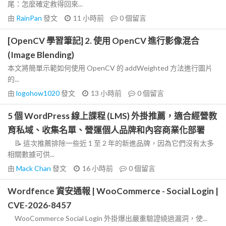
尾：怎麼確定救得回來...
由
RainPan
發文
11 小時前
0
個留言
[OpenCV 學習筆記] 2. 使用 OpenCV 進行影像混合
(Image Blending)
本文將簡單示範如何使用 OpenCV 的 addWeighted 方法進行圖片
的...
由
logohow1020
發文
13 小時前
0
個留言
5 個 WordPress 線上課程 (LMS) 外掛推薦，適合經營教
育私域、收集名單、營運個人品牌和內容商業化部署
📝 這次推薦排除一些近 1 至 2 年的新進品牌，因為它們沒有太多
相關數據可供...
由
Mack Chan
發文
16 小時前
0
個留言
Wordfence 資安通報 | WooCommerce - Social Login |
CVE-2026-8457
WooCommerce Social Login 外掛爆出嚴重驗證繞過漏洞，使...