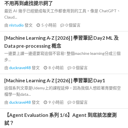
不用再到處找提示詞了
最近 AI 幾乎已經變成每天工作都會用到的工具。像是 ChatGPT、
Claud...
由
nlstudio
發文
5 小時前
0
個留言
[Machine Learning A-Z [2026] ] 學習筆記 Day2 ML 及
Data pre-processing 概念
一邊要上課一邊還要寫這個不容易! 整個machine learning分成三個
步...
由
duckravel48
發文
8 小時前
0
個留言
[Machine Learning A-Z [2026] ] 學習筆記 Day1
這個系列文章是Udemy上的課程延伸，因為我個人想趁著育嬰假空
檔學一點data...
由
duckravel48
發文
9 小時前
0
個留言
【Agent Evaluation 系列 1/6】Agent 到底該怎麼測
試？