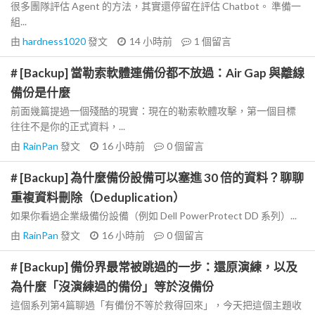
很多團隊評估 Agent 的方法，其實還停留在評估 Chatbot。 準備一
組...
由
hardness1020
發文
14 小時前
1
個留言
# [Backup] 當勒索軟體連備份都不放過：Air Gap 與離線
備份是什麼
前面幾篇提過一個殘酷的現實：現在的勒索軟體攻擊，第一個目標
往往不是你的正式資料，...
由
RainPan
發文
16 小時前
0
個留言
# [Backup] 為什麼備份設備可以塞進 30 倍的資料？聊聊
重複資料刪除（Deduplication）
如果你看過企業級備份設備（例如 Dell PowerProtect DD 系列）...
由
RainPan
發文
16 小時前
0
個留言
# [Backup] 備份界最常被跳過的一步：還原演練，以及
為什麼「沒演練過的備份」等於沒備份
這個系列第4篇聊過「有備份不等於救得回來」，今天把這個主題收