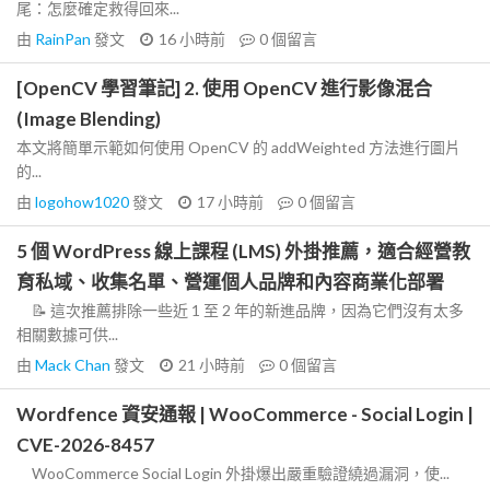
尾：怎麼確定救得回來...
由
RainPan
發文
16 小時前
0
個留言
[OpenCV 學習筆記] 2. 使用 OpenCV 進行影像混合
(Image Blending)
本文將簡單示範如何使用 OpenCV 的 addWeighted 方法進行圖片
的...
由
logohow1020
發文
17 小時前
0
個留言
5 個 WordPress 線上課程 (LMS) 外掛推薦，適合經營教
育私域、收集名單、營運個人品牌和內容商業化部署
📝 這次推薦排除一些近 1 至 2 年的新進品牌，因為它們沒有太多
相關數據可供...
由
Mack Chan
發文
21 小時前
0
個留言
Wordfence 資安通報 | WooCommerce - Social Login |
CVE-2026-8457
WooCommerce Social Login 外掛爆出嚴重驗證繞過漏洞，使...