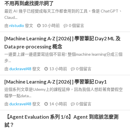
不用再到處找提示詞了
最近 AI 幾乎已經變成每天工作都會用到的工具。像是 ChatGPT、
Claud...
由
nlstudio
發文
10 小時前
0
個留言
[Machine Learning A-Z [2026] ] 學習筆記 Day2 ML 及
Data pre-processing 概念
一邊要上課一邊還要寫這個不容易! 整個machine learning分成三個
步...
由
duckravel48
發文
13 小時前
0
個留言
[Machine Learning A-Z [2026] ] 學習筆記 Day1
這個系列文章是Udemy上的課程延伸，因為我個人想趁著育嬰假空
檔學一點data...
由
duckravel48
發文
14 小時前
0
個留言
【Agent Evaluation 系列 1/6】Agent 到底該怎麼測
試？