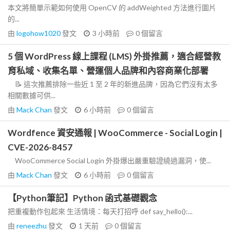
本文將簡單示範如何使用 OpenCV 的 addWeighted 方法進行圖片
的...
由
logohow1020
發文
3 小時前
0
個留言
5 個 WordPress 線上課程 (LMS) 外掛推薦，適合經營教
育私域、收集名單、營運個人品牌和內容商業化部署
📝 這次推薦排除一些近 1 至 2 年的新進品牌，因為它們沒有太多
相關數據可供...
由
Mack Chan
發文
6 小時前
0
個留言
Wordfence 資安通報 | WooCommerce - Social Login |
CVE-2026-8457
WooCommerce Social Login 外掛爆出嚴重驗證繞過漏洞，使...
由
Mack Chan
發文
6 小時前
0
個留言
【Python筆記】Python 函式基礎觀念
把重複動作包起來 生活情境：每天打招呼 def say_hello():...
由
reneezhu
發文
1 天前
0
個留言