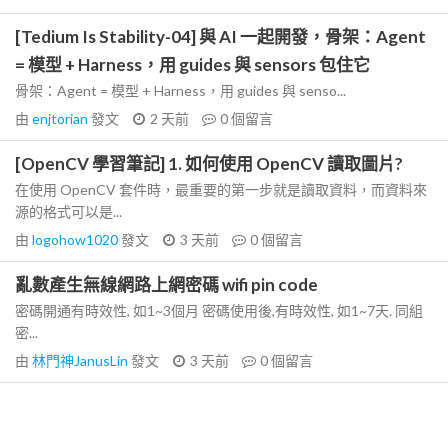
[Tedium Is Stability-04] 與 AI 一起開發，骨架：Agent
= 模型 + Harness，用 guides 與 sensors 包住它
骨架：Agent = 模型 + Harness，用 guides 與 senso...
由
enjtorian
發文
2 天前
0
個留言
[OpenCV 學習筆記] 1. 如何使用 OpenCV 讀取圖片?
在使用 OpenCV 套件時，最重要的第一步就是讀取資料，而資料來
源的格式可以是...
由
logohow1020
發文
3 天前
0
個留言
亂數產生無線網路上網密碼 wifi pin code
密碼開通有時效性, 如1~3個月 密碼使用後,有時效性, 如1~7天. 同組
密...
由
林門神JanusLin
發文
3 天前
0
個留言