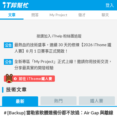
登入
文章
問答
My Project
徵才
聊天
按讚加入 iThelp 粉絲團追蹤
最熱血的技術盛事，連續 30 天的修煉【2026 iThome 鐵
公告
人賽】8 月 1 日賽事正式開啟！
全新專區「My Project」正式上線！邀請你用技術交流，
公告
分享最真實的開發經驗
前往 iThome鐵人賽
技術文章
熱門
鐵人賽
最新
# [Backup] 當勒索軟體連備份都不放過：Air Gap 與離線