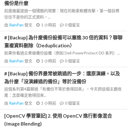
備份是什麼
前面幾篇提過一個殘酷的現實：現在的勒索軟體攻擊，第一個目標
往往不是你的正式資料，...
由
RainPan
發文
1 小時前
0
個留言
# [Backup] 為什麼備份設備可以塞進 30 倍的資料？聊聊
重複資料刪除（Deduplication）
如果你看過企業級備份設備（例如 Dell PowerProtect DD 系列）...
由
RainPan
發文
1 小時前
0
個留言
# [Backup] 備份界最常被跳過的一步：還原演練，以及
為什麼「沒演練過的備份」等於沒備份
這個系列第4篇聊過「有備份不等於救得回來」，今天把這個主題收
尾：怎麼確定救得回來...
由
RainPan
發文
1 小時前
0
個留言
[OpenCV 學習筆記] 2. 使用 OpenCV 進行影像混合
(Image Blending)