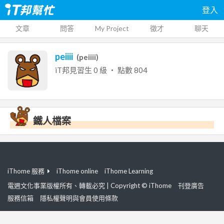
登入
文章
問答
My Project
徵才
聊天
peiiii
(
peiiii
)
iT邦見習生
0
級 ‧ 點數
804
鐵人檔案
iThome 服務
iThome online
iThome Learning
電週文化事業版權所有、轉載必究 | Copyright © iThome
刊登廣告
服務信箱
隱私權聲明與會員使用條款