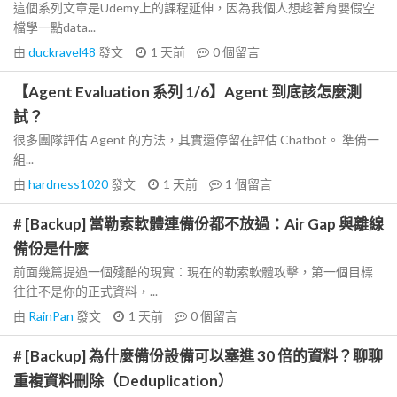
這個系列文章是Udemy上的課程延伸，因為我個人想趁著育嬰假空
檔學一點data...
由
duckravel48
發文
1 天前
0
個留言
【Agent Evaluation 系列 1/6】Agent 到底該怎麼測
試？
很多團隊評估 Agent 的方法，其實還停留在評估 Chatbot。 準備一
組...
由
hardness1020
發文
1 天前
1
個留言
# [Backup] 當勒索軟體連備份都不放過：Air Gap 與離線
備份是什麼
前面幾篇提過一個殘酷的現實：現在的勒索軟體攻擊，第一個目標
往往不是你的正式資料，...
由
RainPan
發文
1 天前
0
個留言
# [Backup] 為什麼備份設備可以塞進 30 倍的資料？聊聊
重複資料刪除（Deduplication）