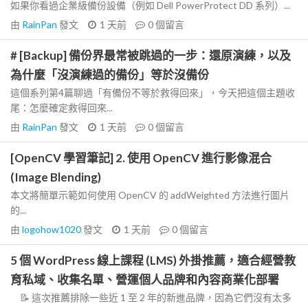
如果你看過企業級備份設備（例如 Dell PowerProtect DD 系列）...
由
RainPan
發文
1 天前
0
個留言
# [Backup] 備份界最常被跳過的一步：還原演練，以及
為什麼「沒演練過的備份」等於沒備份
這個系列第4篇聊過「有備份不等於救得回來」，今天把這個主題收
尾：怎麼確定救得回來...
由
RainPan
發文
1 天前
0
個留言
[OpenCV 學習筆記] 2. 使用 OpenCV 進行影像混合
(Image Blending)
本文將簡單示範如何使用 OpenCV 的 addWeighted 方法進行圖片
的...
由
logohow1020
發文
1 天前
0
個留言
5 個 WordPress 線上課程 (LMS) 外掛推薦，適合經營教
育私域、收集名單、營運個人品牌和內容商業化部署
📝 這次推薦排除一些近 1 至 2 年的新進品牌，因為它們沒有太多