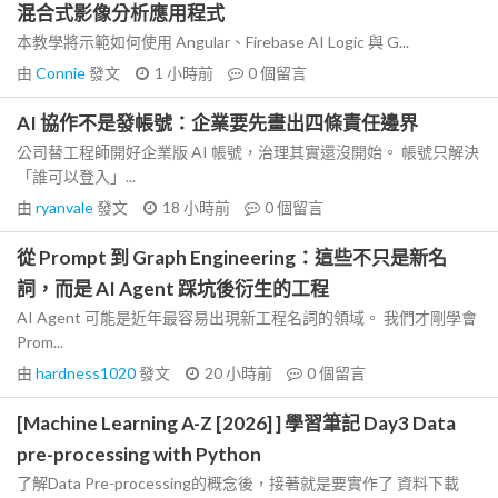
混合式影像分析應用程式
本教學將示範如何使用 Angular、Firebase AI Logic 與 G...
由
Connie
發文
1 小時前
0
個留言
AI 協作不是發帳號：企業要先畫出四條責任邊界
公司替工程師開好企業版 AI 帳號，治理其實還沒開始。 帳號只解決
「誰可以登入」...
由
ryanvale
發文
18 小時前
0
個留言
從 Prompt 到 Graph Engineering：這些不只是新名
詞，而是 AI Agent 踩坑後衍生的工程
AI Agent 可能是近年最容易出現新工程名詞的領域。 我們才剛學會
Prom...
由
hardness1020
發文
20 小時前
0
個留言
[Machine Learning A-Z [2026] ] 學習筆記 Day3 Data
pre-processing with Python
了解Data Pre-processing的概念後，接著就是要實作了 資料下載