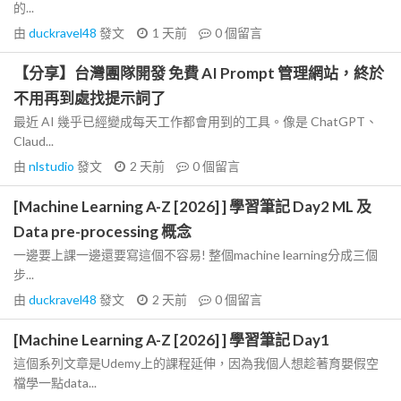
的...
由
duckravel48
發文
1 天前
0
個留言
【分享】台灣團隊開發 免費 AI Prompt 管理網站，終於
不用再到處找提示詞了
最近 AI 幾乎已經變成每天工作都會用到的工具。像是 ChatGPT、
Claud...
由
nlstudio
發文
2 天前
0
個留言
[Machine Learning A-Z [2026] ] 學習筆記 Day2 ML 及
Data pre-processing 概念
一邊要上課一邊還要寫這個不容易! 整個machine learning分成三個
步...
由
duckravel48
發文
2 天前
0
個留言
[Machine Learning A-Z [2026] ] 學習筆記 Day1
這個系列文章是Udemy上的課程延伸，因為我個人想趁著育嬰假空
檔學一點data...