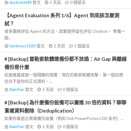
由
duckravel48
發文
2 天前
0
個留言
【Agent Evaluation 系列 1/6】Agent 到底該怎麼測
試？
很多團隊評估 Agent 的方法，其實還停留在評估 Chatbot。 準備一
組...
由
hardness1020
發文
2 天前
1
個留言
# [Backup] 當勒索軟體連備份都不放過：Air Gap 與離線
備份是什麼
前面幾篇提過一個殘酷的現實：現在的勒索軟體攻擊，第一個目標
往往不是你的正式資料，...
由
RainPan
發文
2 天前
0
個留言
# [Backup] 為什麼備份設備可以塞進 30 倍的資料？聊聊
重複資料刪除（Deduplication）
如果你看過企業級備份設備（例如 Dell PowerProtect DD 系列）...
由
RainPan
發文
2 天前
0
個留言