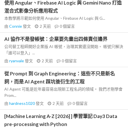
使用 Angular、Firebase AI Logic 與 Gemini Nano 打造
混合式影像分析應用程式
本教學將示範如何使用 Angular、Firebase AI Logic 與 G...
由
Connie
發文
2 天前
0
個留言
AI 協作不是發帳號：企業要先畫出四條責任邊界
公司替工程師開好企業版 AI 帳號，治理其實還沒開始。 帳號只解決
「誰可以登入」...
由
ryanvale
發文
2 天前
0
個留言
從 Prompt 到 Graph Engineering：這些不只是新名
詞，而是 AI Agent 踩坑後衍生的工程
AI Agent 可能是近年最容易出現新工程名詞的領域。 我們才剛學會
Prom...
由
hardness1020
發文
2 天前
0
個留言
[Machine Learning A-Z [2026] ] 學習筆記 Day3 Data
pre-processing with Python