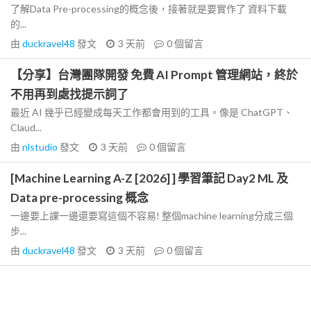
了解Data Pre-processing的概念後，接著就是要實作了 資料下載
的...
由
duckravel48
發文
3 天前
0
個留言
【分享】台灣團隊開發 免費 AI Prompt 管理網站，終於
不用再到處找提示詞了
最近 AI 幾乎已經變成每天工作都會用到的工具。像是 ChatGPT、
Claud...
由
nlstudio
發文
3 天前
0
個留言
[Machine Learning A-Z [2026] ] 學習筆記 Day2 ML 及
Data pre-processing 概念
一邊要上課一邊還要寫這個不容易! 整個machine learning分成三個
步...
由
duckravel48
發文
3 天前
0
個留言