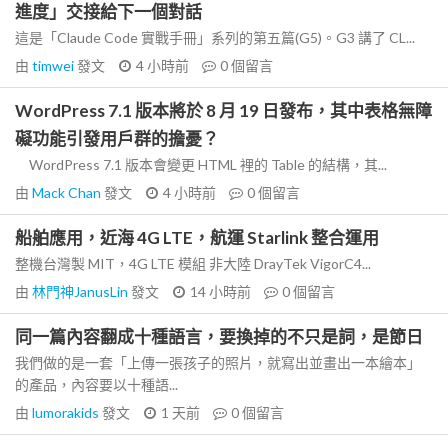
進度」交接給下一個對話
這是「Claude Code 實戰手冊」系列的第五篇(G5)。G3 講了 CL...
由
timwei
發文
4 小時前
0
個留言
WordPress 7.1 版本將於 8 月 19 日發布，其中表格無障
礙功能引發用戶群的擔憂？
WordPress 7.1 版本會變更 HTML 裡的 Table 的結構，其...
由
Mack Chan
發文
4 小時前
0
個留言
船舶應用，近海 4G LTE，航運 Starlink 整合運用
整機台灣製 MIT，4G LTE 模組 非大陸 DrayTek VigorC4...
由
林門神JanusLin
發文
14 小時前
0
個留言
同一篇內容翻成十種語言，要換掉的不只是詞，是節日
我們做的是一套「上傳一張孩子的照片，就寫出並畫出一本繪本」
的產品，內容要以十種語...
由
lumorakids
發文
1 天前
0
個留言