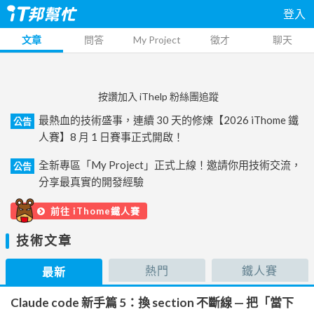
登入
文章
問答
My Project
徵才
聊天
按讚加入 iThelp 粉絲團追蹤
最熱血的技術盛事，連續 30 天的修煉【2026 iThome 鐵
公告
人賽】8 月 1 日賽事正式開啟！
全新專區「My Project」正式上線！邀請你用技術交流，
公告
分享最真實的開發經驗
前往 iThome鐵人賽
技術文章
熱門
鐵人賽
最新
Claude code 新手篇 5：換 section 不斷線 — 把「當下