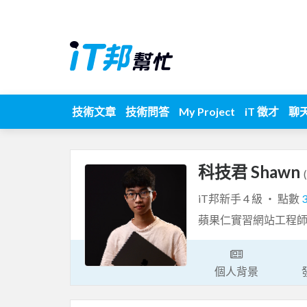
技術文章
技術問答
My Project
iT 徵才
聊
科技君 Shawn
iT邦新手 4 級 ‧ 點數
蘋果仁實習網站工程
個人背景