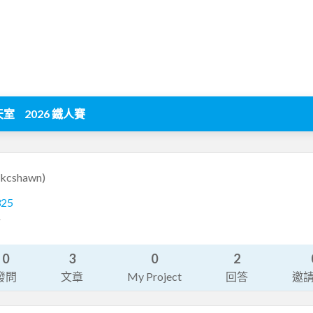
天室
2026 鐵人賽
(kcshawn)
325
師
0
3
0
2
發問
文章
My Project
回答
邀