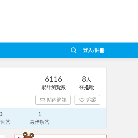
登入/註冊
6116
8
人
累計瀏覽數
在追蹤
站內簡訊
追蹤
0
1
請回答
最佳解答