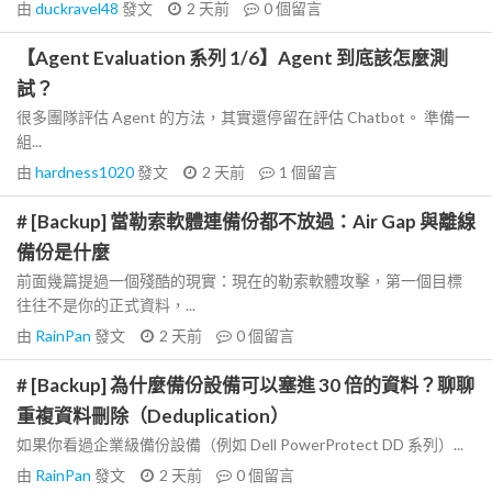
由
duckravel48
發文
2 天前
0
個留言
【Agent Evaluation 系列 1/6】Agent 到底該怎麼測
試？
很多團隊評估 Agent 的方法，其實還停留在評估 Chatbot。 準備一
組...
由
hardness1020
發文
2 天前
1
個留言
# [Backup] 當勒索軟體連備份都不放過：Air Gap 與離線
備份是什麼
前面幾篇提過一個殘酷的現實：現在的勒索軟體攻擊，第一個目標
往往不是你的正式資料，...
由
RainPan
發文
2 天前
0
個留言
# [Backup] 為什麼備份設備可以塞進 30 倍的資料？聊聊
重複資料刪除（Deduplication）
如果你看過企業級備份設備（例如 Dell PowerProtect DD 系列）...
由
RainPan
發文
2 天前
0
個留言