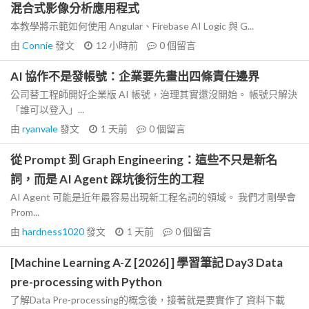
混合式影像分析應用程式
本教學將示範如何使用 Angular、Firebase AI Logic 與 G...
由
Connie
發文
12 小時前
0
個留言
AI 協作不是發帳號：企業要先畫出四條責任邊界
公司替工程師開好企業版 AI 帳號，治理其實還沒開始。 帳號只解決
「誰可以登入」...
由
ryanvale
發文
1 天前
0
個留言
從 Prompt 到 Graph Engineering：這些不只是新名
詞，而是 AI Agent 踩坑後衍生的工程
AI Agent 可能是近年最容易出現新工程名詞的領域。 我們才剛學會
Prom...
由
hardness1020
發文
1 天前
0
個留言
[Machine Learning A-Z [2026] ] 學習筆記 Day3 Data
pre-processing with Python
了解Data Pre-processing的概念後，接著就是要實作了 資料下載