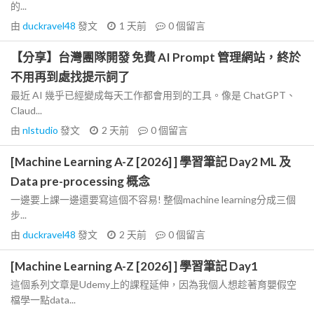
的...
由
duckravel48
發文
1 天前
0
個留言
【分享】台灣團隊開發 免費 AI Prompt 管理網站，終於
不用再到處找提示詞了
最近 AI 幾乎已經變成每天工作都會用到的工具。像是 ChatGPT、
Claud...
由
nlstudio
發文
2 天前
0
個留言
[Machine Learning A-Z [2026] ] 學習筆記 Day2 ML 及
Data pre-processing 概念
一邊要上課一邊還要寫這個不容易! 整個machine learning分成三個
步...
由
duckravel48
發文
2 天前
0
個留言
[Machine Learning A-Z [2026] ] 學習筆記 Day1
這個系列文章是Udemy上的課程延伸，因為我個人想趁著育嬰假空
檔學一點data...