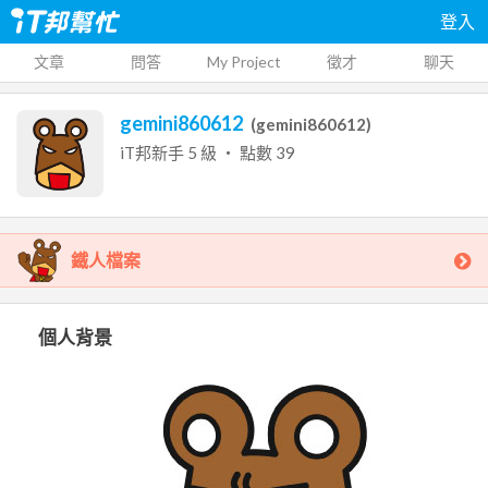
登入
文章
問答
My Project
徵才
聊天
gemini860612
(
gemini860612
)
iT邦新手
5
級 ‧ 點數
39
鐵人檔案
個人背景