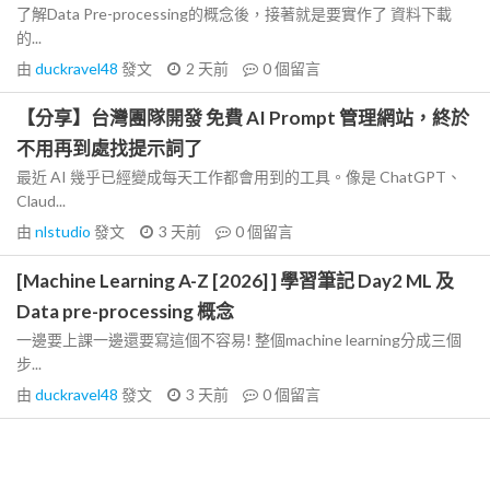
了解Data Pre-processing的概念後，接著就是要實作了 資料下載
的...
由
duckravel48
發文
2 天前
0
個留言
【分享】台灣團隊開發 免費 AI Prompt 管理網站，終於
不用再到處找提示詞了
最近 AI 幾乎已經變成每天工作都會用到的工具。像是 ChatGPT、
Claud...
由
nlstudio
發文
3 天前
0
個留言
[Machine Learning A-Z [2026] ] 學習筆記 Day2 ML 及
Data pre-processing 概念
一邊要上課一邊還要寫這個不容易! 整個machine learning分成三個
步...
由
duckravel48
發文
3 天前
0
個留言