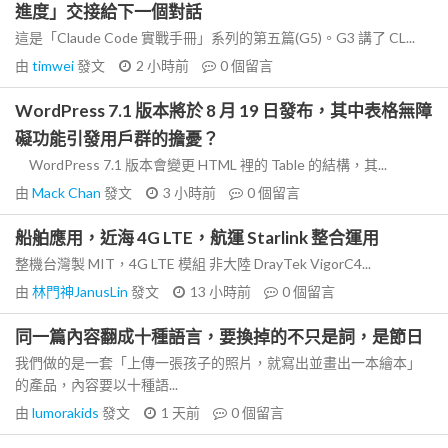
進度」交接給下一個對話
這是「Claude Code 實戰手冊」系列的第五篇(G5)。G3 講了 CL...
由
timwei
發文
2 小時前
0
個留言
WordPress 7.1 版本將於 8 月 19 日發布，其中表格無障
礙功能引發用戶群的擔憂？
WordPress 7.1 版本會變更 HTML 裡的 Table 的結構，其...
由
Mack Chan
發文
3 小時前
0
個留言
船舶應用，近海 4G LTE，航運 Starlink 整合運用
整機台灣製 MIT，4G LTE 模組 非大陸 DrayTek VigorC4...
由
林門神JanusLin
發文
13 小時前
0
個留言
同一篇內容翻成十種語言，要換掉的不只是詞，是節日
我們做的是一套「上傳一張孩子的照片，就寫出並畫出一本繪本」
的產品，內容要以十種語...
由
lumorakids
發文
1 天前
0
個留言