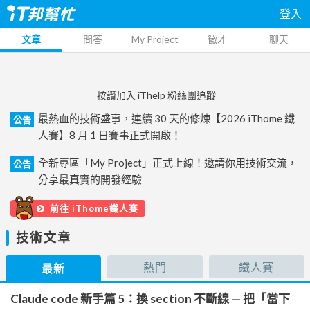
登入
文章
問答
My Project
徵才
聊天
按讚加入 iThelp 粉絲團追蹤
最熱血的技術盛事，連續 30 天的修煉【2026 iThome 鐵
公告
人賽】8 月 1 日賽事正式開啟！
全新專區「My Project」正式上線！邀請你用技術交流，
公告
分享最真實的開發經驗
前往 iThome鐵人賽
技術文章
熱門
鐵人賽
最新
Claude code 新手篇 5：換 section 不斷線 — 把「當下