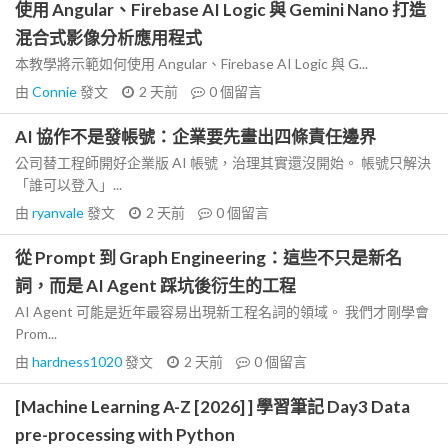
使用 Angular、Firebase AI Logic 與 Gemini Nano 打造
混合式影像分析應用程式
本教學將示範如何使用 Angular、Firebase AI Logic 與 G...
由
Connie
發文
2 天前
0
個留言
AI 協作不是發帳號：企業要先畫出四條責任邊界
公司替工程師開好企業版 AI 帳號，治理其實還沒開始。 帳號只解決
「誰可以登入」...
由
ryanvale
發文
2 天前
0
個留言
從 Prompt 到 Graph Engineering：這些不只是新名
詞，而是 AI Agent 踩坑後衍生的工程
AI Agent 可能是近年最容易出現新工程名詞的領域。 我們才剛學會
Prom...
由
hardness1020
發文
2 天前
0
個留言
[Machine Learning A-Z [2026] ] 學習筆記 Day3 Data
pre-processing with Python