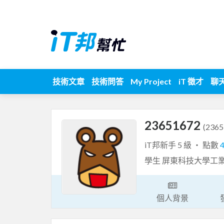
技術文章
技術問答
My Project
iT 徵才
聊
23651672
(2365
iT邦新手 5 級 ‧ 點數
學生 屏東科技大學工
個人背景