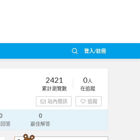
登入/註冊
2421
0
人
累計瀏覽數
在追蹤
站內簡訊
追蹤
0
0
請回答
最佳解答