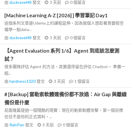
由
duckravel48
發文
3 天前
0
個留言
[Machine Learning A-Z [2026] ] 學習筆記 Day1
這個系列文章是Udemy上的課程延伸，因為我個人想趁著育嬰假空
檔學一點data...
由
duckravel48
發文
3 天前
0
個留言
【Agent Evaluation 系列 1/6】Agent 到底該怎麼測
試？
很多團隊評估 Agent 的方法，其實還停留在評估 Chatbot。 準備一
組...
由
hardness1020
發文
3 天前
1
個留言
# [Backup] 當勒索軟體連備份都不放過：Air Gap 與離線
備份是什麼
前面幾篇提過一個殘酷的現實：現在的勒索軟體攻擊，第一個目標
往往不是你的正式資料，...
由
RainPan
發文
3 天前
0
個留言