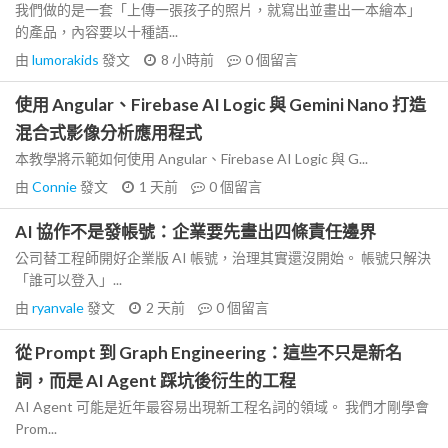
我們做的是一套「上傳一張孩子的照片，就寫出並畫出一本繪本」
的產品，內容要以十種語...
由
lumorakids
發文
8 小時前
0
個留言
使用 Angular、Firebase AI Logic 與 Gemini Nano 打造
混合式影像分析應用程式
本教學將示範如何使用 Angular、Firebase AI Logic 與 G...
由
Connie
發文
1 天前
0
個留言
AI 協作不是發帳號：企業要先畫出四條責任邊界
公司替工程師開好企業版 AI 帳號，治理其實還沒開始。 帳號只解決
「誰可以登入」...
由
ryanvale
發文
2 天前
0
個留言
從 Prompt 到 Graph Engineering：這些不只是新名
詞，而是 AI Agent 踩坑後衍生的工程
AI Agent 可能是近年最容易出現新工程名詞的領域。 我們才剛學會
Prom...