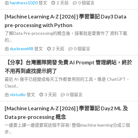
由
hardness1020
發文
2 天前
0
個留言
[Machine Learning A-Z [2026] ] 學習筆記 Day3 Data
pre-processing with Python
了解Data Pre-processing的概念後，接著就是要實作了 資料下載
的...
由
duckravel48
發文
2 天前
0
個留言
【分享】台灣團隊開發 免費 AI Prompt 管理網站，終於
不用再到處找提示詞了
最近 AI 幾乎已經變成每天工作都會用到的工具。像是 ChatGPT、
Claud...
由
nlstudio
發文
3 天前
0
個留言
[Machine Learning A-Z [2026] ] 學習筆記 Day2 ML 及
Data pre-processing 概念
一邊要上課一邊還要寫這個不容易! 整個machine learning分成三個
步...