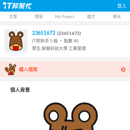
登入
文章
問答
My Project
徵才
聊天
23651672
(
23651672
)
iT邦新手
5
級 ‧ 點數
40
學生
屏東科技大學
工業管理
鐵人檔案
個人背景