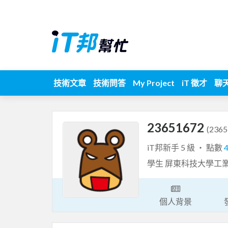
技術文章
技術問答
My Project
iT 徵才
聊
23651672
(2365
iT邦新手 5 級 ‧ 點數
學生 屏東科技大學工
個人背景