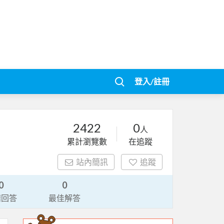
登入/註冊
2422
0
人
累計瀏覽數
在追蹤
站內簡訊
追蹤
0
0
請回答
最佳解答