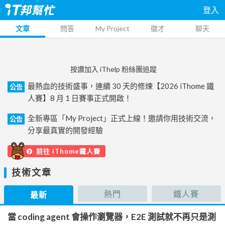
登入
文章
問答
My Project
徵才
聊天
按讚加入 iThelp 粉絲團追蹤
最熱血的技術盛事，連續 30 天的修煉【2026 iThome 鐵
公告
人賽】8 月 1 日賽事正式開啟！
全新專區「My Project」正式上線！邀請你用技術交流，
公告
分享最真實的開發經驗
前往 iThome鐵人賽
技術文章
熱門
鐵人賽
最新
當 coding agent 會操作瀏覽器，E2E 測試就不再只是測