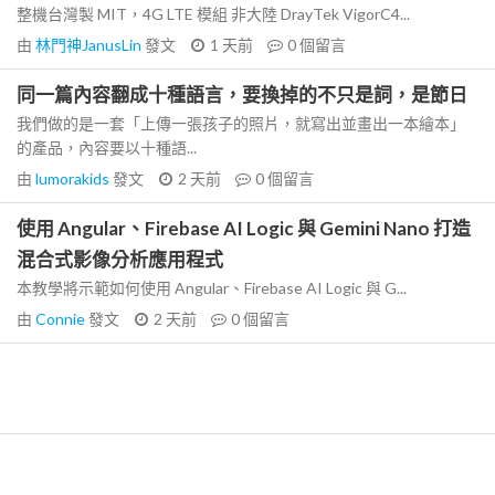
整機台灣製 MIT，4G LTE 模組 非大陸 DrayTek VigorC4...
由
林門神JanusLin
發文
1 天前
0
個留言
同一篇內容翻成十種語言，要換掉的不只是詞，是節日
我們做的是一套「上傳一張孩子的照片，就寫出並畫出一本繪本」
的產品，內容要以十種語...
由
lumorakids
發文
2 天前
0
個留言
使用 Angular、Firebase AI Logic 與 Gemini Nano 打造
混合式影像分析應用程式
本教學將示範如何使用 Angular、Firebase AI Logic 與 G...
由
Connie
發文
2 天前
0
個留言