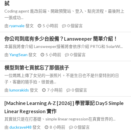
試
Coding agent 能改前端、開啟預覽站、登入、點完流程，最後附上
一張成功...
由
ryanvale
發文
5 小時前
0
個留言
你公司到底有多少台設備？Lansweeper 簡單介紹！
本篇我將會介紹 Lansweeper接著將會依序介紹 PRTG和 SolarWi...
由
YangSean
發文
5 小時前
0
個留言
模型到第七頁就忘了那個孩子
一位媽媽上傳了女兒的一張照片。不是生日也不是什麼特別的日
子，客廳的隨手拍，很普通...
由
lumorakids
發文
7 小時前
0
個留言
[Machine Learning A-Z [2026] ] 學習筆記 Day5 Simple
Linear Regression 實作
其實就只是在打基礎、simple linear regression在真實世界的...
由
duckravel48
發文
8 小時前
0
個留言