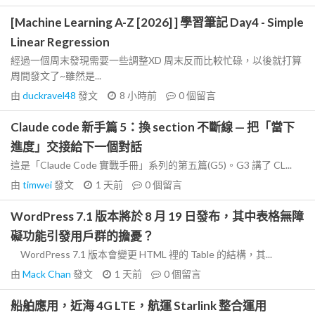
[Machine Learning A-Z [2026] ] 學習筆記 Day4 - Simple
Linear Regression
經過一個周末發現需要一些調整XD 周末反而比較忙碌，以後就打算
周間發文了~雖然是...
由
duckravel48
發文
8 小時前
0
個留言
Claude code 新手篇 5：換 section 不斷線 — 把「當下
進度」交接給下一個對話
這是「Claude Code 實戰手冊」系列的第五篇(G5)。G3 講了 CL...
由
timwei
發文
1 天前
0
個留言
WordPress 7.1 版本將於 8 月 19 日發布，其中表格無障
礙功能引發用戶群的擔憂？
WordPress 7.1 版本會變更 HTML 裡的 Table 的結構，其...
由
Mack Chan
發文
1 天前
0
個留言
船舶應用，近海 4G LTE，航運 Starlink 整合運用