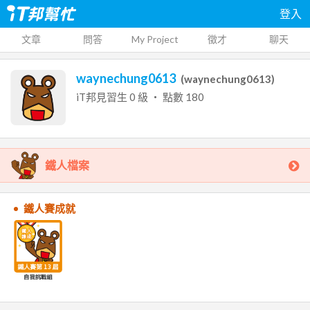
登入
文章
問答
My Project
徵才
聊天
waynechung0613
(
waynechung0613
)
iT邦見習生
0
級 ‧ 點數
180
鐵人檔案
鐵人賽成就