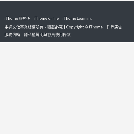
iThome 服務
iThome online
iThome Learning
電週文化事業版權所有、轉載必究 | Copyright © iThome
刊登廣告
服務信箱
隱私權聲明與會員使用條款