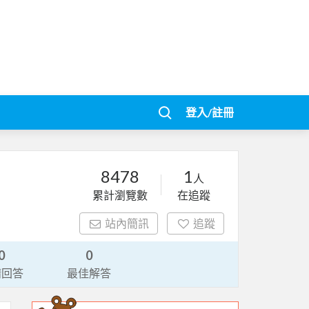
登入/註冊
8478
1
人
累計瀏覽數
在追蹤
站內簡訊
追蹤
0
0
請回答
最佳解答