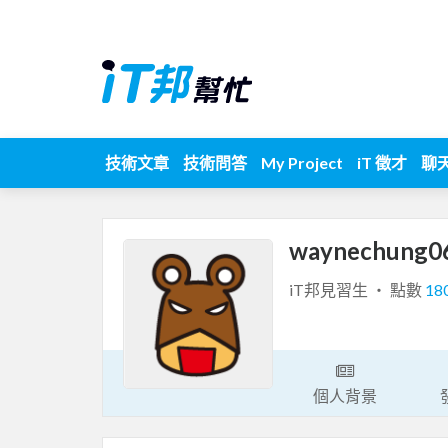
技術文章
技術問答
My Project
iT 徵才
聊
waynechung0
iT邦見習生 ‧ 點數
18
個人背景