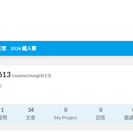
天室
2026 鐵人賽
613
(waynechung0613)
0
1
34
0
0
發問
文章
My Project
回答
邀