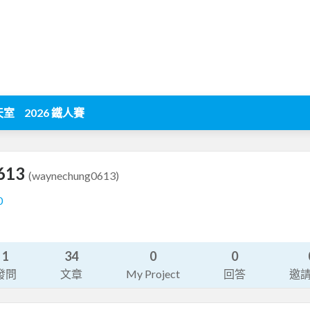
天室
2026 鐵人賽
613
(waynechung0613)
0
1
34
0
0
發問
文章
My Project
回答
邀