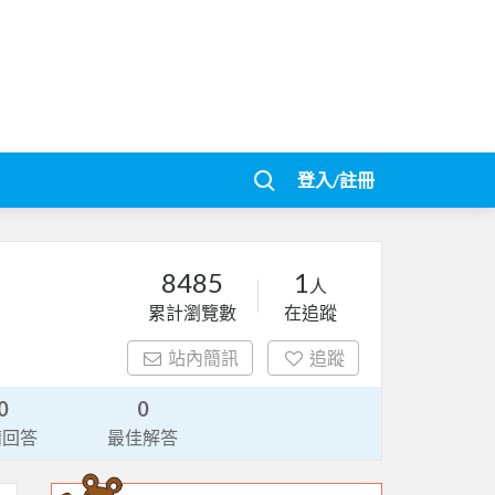
登入/註冊
8485
1
人
累計瀏覽數
在追蹤
站內簡訊
追蹤
0
0
請回答
最佳解答