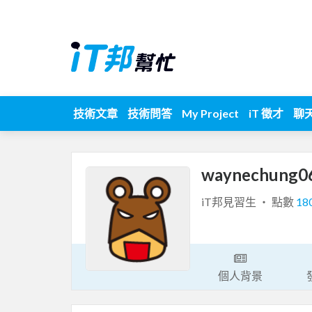
技術文章
技術問答
My Project
iT 徵才
聊
waynechung0
iT邦見習生 ‧ 點數
18
個人背景