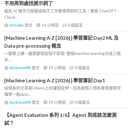
不用再到處找提示詞了
最近 AI 幾乎已經變成每天工作都會用到的工具。像是 ChatGPT、
Claud...
由
nlstudio
發文
16 小時前
0
個留言
[Machine Learning A-Z [2026] ] 學習筆記 Day2 ML 及
Data pre-processing 概念
一邊要上課一邊還要寫這個不容易! 整個machine learning分成三個
步...
由
duckravel48
發文
19 小時前
0
個留言
[Machine Learning A-Z [2026] ] 學習筆記 Day1
這個系列文章是Udemy上的課程延伸，因為我個人想趁著育嬰假空
檔學一點data...
由
duckravel48
發文
19 小時前
0
個留言
【Agent Evaluation 系列 1/6】Agent 到底該怎麼測
試？