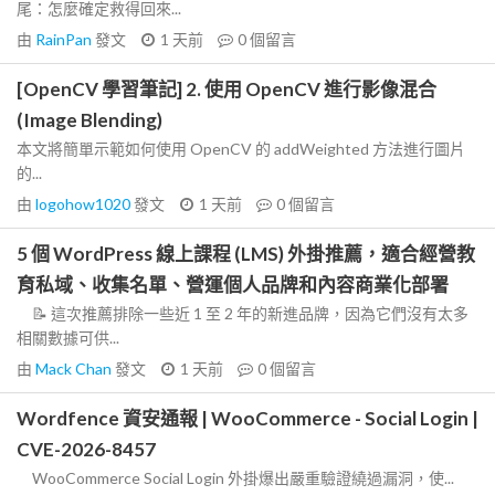
尾：怎麼確定救得回來...
由
RainPan
發文
1 天前
0
個留言
[OpenCV 學習筆記] 2. 使用 OpenCV 進行影像混合
(Image Blending)
本文將簡單示範如何使用 OpenCV 的 addWeighted 方法進行圖片
的...
由
logohow1020
發文
1 天前
0
個留言
5 個 WordPress 線上課程 (LMS) 外掛推薦，適合經營教
育私域、收集名單、營運個人品牌和內容商業化部署
📝 這次推薦排除一些近 1 至 2 年的新進品牌，因為它們沒有太多
相關數據可供...
由
Mack Chan
發文
1 天前
0
個留言
Wordfence 資安通報 | WooCommerce - Social Login |
CVE-2026-8457
WooCommerce Social Login 外掛爆出嚴重驗證繞過漏洞，使...