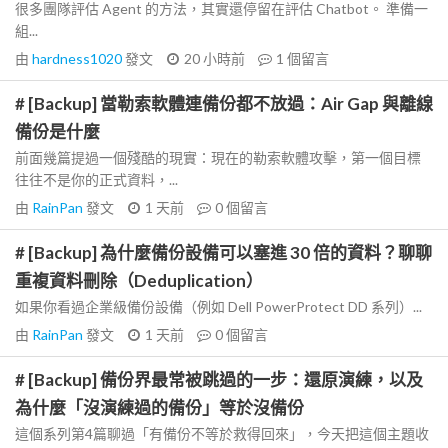
很多團隊評估 Agent 的方法，其實還停留在評估 Chatbot。 準備一
組...
由
hardness1020
發文
20 小時前
1
個留言
# [Backup] 當勒索軟體連備份都不放過：Air Gap 與離線
備份是什麼
前面幾篇提過一個殘酷的現實：現在的勒索軟體攻擊，第一個目標
往往不是你的正式資料，...
由
RainPan
發文
1 天前
0
個留言
# [Backup] 為什麼備份設備可以塞進 30 倍的資料？聊聊
重複資料刪除（Deduplication）
如果你看過企業級備份設備（例如 Dell PowerProtect DD 系列）...
由
RainPan
發文
1 天前
0
個留言
# [Backup] 備份界最常被跳過的一步：還原演練，以及
為什麼「沒演練過的備份」等於沒備份
這個系列第4篇聊過「有備份不等於救得回來」，今天把這個主題收