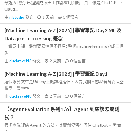
最近 AI 幾乎已經變成每天工作都會用到的工具。像是 ChatGPT、
Claud...
由
nlstudio
發文
1 天前
0
個留言
[Machine Learning A-Z [2026] ] 學習筆記 Day2 ML 及
Data pre-processing 概念
一邊要上課一邊還要寫這個不容易! 整個machine learning分成三個
步...
由
duckravel48
發文
2 天前
0
個留言
[Machine Learning A-Z [2026] ] 學習筆記 Day1
這個系列文章是Udemy上的課程延伸，因為我個人想趁著育嬰假空
檔學一點data...
由
duckravel48
發文
2 天前
0
個留言
【Agent Evaluation 系列 1/6】Agent 到底該怎麼測
試？
很多團隊評估 Agent 的方法，其實還停留在評估 Chatbot。 準備一