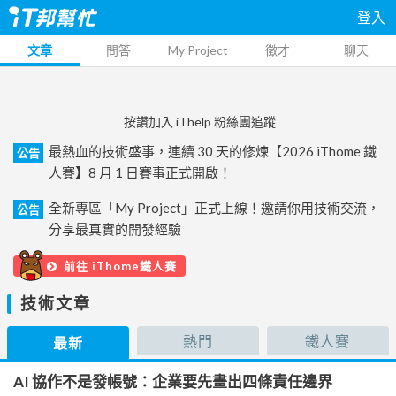
登入
文章
問答
My Project
徵才
聊天
按讚加入 iThelp 粉絲團追蹤
最熱血的技術盛事，連續 30 天的修煉【2026 iThome 鐵
公告
人賽】8 月 1 日賽事正式開啟！
全新專區「My Project」正式上線！邀請你用技術交流，
公告
分享最真實的開發經驗
前往 iThome鐵人賽
技術文章
熱門
鐵人賽
最新
AI 協作不是發帳號：企業要先畫出四條責任邊界