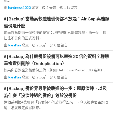
組...
由
hardness1020
發文
2 天前
1
個留言
# [Backup] 當勒索軟體連備份都不放過：Air Gap 與離線
備份是什麼
前面幾篇提過一個殘酷的現實：現在的勒索軟體攻擊，第一個目標
往往不是你的正式資料，...
由
RainPan
發文
2 天前
0
個留言
# [Backup] 為什麼備份設備可以塞進 30 倍的資料？聊聊
重複資料刪除（Deduplication）
如果你看過企業級備份設備（例如 Dell PowerProtect DD 系列）...
由
RainPan
發文
2 天前
0
個留言
# [Backup] 備份界最常被跳過的一步：還原演練，以及
為什麼「沒演練過的備份」等於沒備份
這個系列第4篇聊過「有備份不等於救得回來」，今天把這個主題收
尾：怎麼確定救得回來...