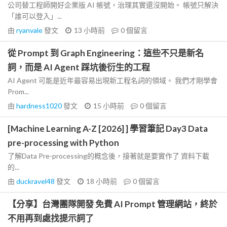
公司替工程師開好企業版 AI 帳號，治理其實還沒開始。 帳號只解決
「誰可以登入」...
由
ryanvale
發文
13 小時前
0
個留言
從 Prompt 到 Graph Engineering：這些不只是新名
詞，而是 AI Agent 踩坑後衍生的工程
AI Agent 可能是近年最容易出現新工程名詞的領域。 我們才剛學會
Prom...
由
hardness1020
發文
15 小時前
0
個留言
[Machine Learning A-Z [2026] ] 學習筆記 Day3 Data
pre-processing with Python
了解Data Pre-processing的概念後，接著就是要實作了 資料下載
的...
由
duckravel48
發文
18 小時前
0
個留言
【分享】台灣團隊開發 免費 AI Prompt 管理網站，終於
不用再到處找提示詞了