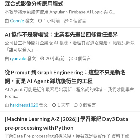
混合式影像分析應用程式
本教學將示範如何使用 Angular、Firebase AI Logic 與 G...
由
Connie
發文
4 小時前
0
個留言
AI 協作不是發帳號：企業要先畫出四條責任邊界
公司替工程師開好企業版 AI 帳號，治理其實還沒開始。 帳號只解決
「誰可以登入」...
由
ryanvale
發文
20 小時前
0
個留言
從 Prompt 到 Graph Engineering：這些不只是新名
詞，而是 AI Agent 踩坑後衍生的工程
AI Agent 可能是近年最容易出現新工程名詞的領域。 我們才剛學會
Prom...
由
hardness1020
發文
1 天前
0
個留言
[Machine Learning A-Z [2026] ] 學習筆記 Day3 Data
pre-processing with Python
了解Data Pre-processing的概念後，接著就是要實作了 資料下載