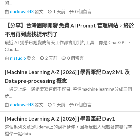
的...
由
duckravel48
發文
1 天前
0
個留言
【分享】台灣團隊開發 免費 AI Prompt 管理網站，終於
不用再到處找提示詞了
最近 AI 幾乎已經變成每天工作都會用到的工具。像是 ChatGPT、
Claud...
由
nlstudio
發文
2 天前
0
個留言
[Machine Learning A-Z [2026] ] 學習筆記 Day2 ML 及
Data pre-processing 概念
一邊要上課一邊還要寫這個不容易! 整個machine learning分成三個
步...
由
duckravel48
發文
2 天前
0
個留言
[Machine Learning A-Z [2026] ] 學習筆記 Day1
這個系列文章是Udemy上的課程延伸，因為我個人想趁著育嬰假空
檔學一點data...