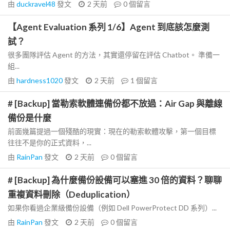
由
duckravel48
發文
2 天前
0
個留言
【Agent Evaluation 系列 1/6】Agent 到底該怎麼測
試？
很多團隊評估 Agent 的方法，其實還停留在評估 Chatbot。 準備一
組...
由
hardness1020
發文
2 天前
1
個留言
# [Backup] 當勒索軟體連備份都不放過：Air Gap 與離線
備份是什麼
前面幾篇提過一個殘酷的現實：現在的勒索軟體攻擊，第一個目標
往往不是你的正式資料，...
由
RainPan
發文
2 天前
0
個留言
# [Backup] 為什麼備份設備可以塞進 30 倍的資料？聊聊
重複資料刪除（Deduplication）
如果你看過企業級備份設備（例如 Dell PowerProtect DD 系列）...
由
RainPan
發文
2 天前
0
個留言